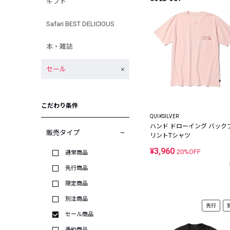
ギフト
Safari BEST DELICIOUS
本・雑誌
セール
こだわり条件
QUIKSILVER
ハンド ドローイング バック
販売タイプ
リントTシャツ
¥3,960
20%OFF
通常商品
先行商品
限定商品
別注商品
先行
セール商品
予約商品