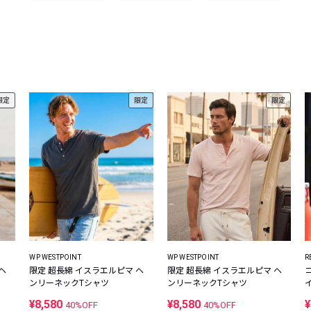
レコメンドアイテム
ピックアップアイテム
フォーカスブランド
セールおすすめアイテム
人気アイテム TOP 15
限定
限定
限定
WP WESTPOINT
WP WESTPOINT
R
ヘ
限定 超長綿 イスラエルピマ ヘ
限定 超長綿 イスラエルピマ ヘ
ンリーネックTシャツ
ンリーネックTシャツ
¥8,580
¥8,580
¥
40%OFF
40%OFF