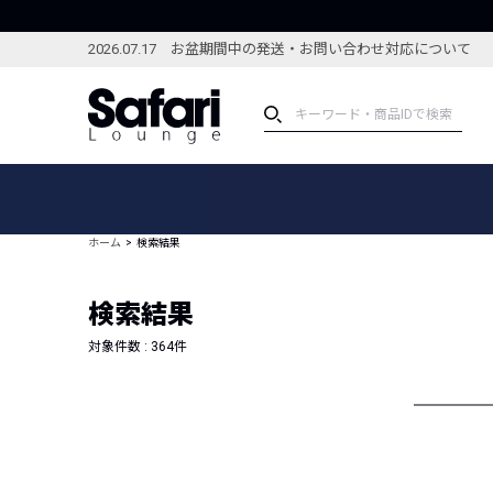
2026.07.17 お盆期間中の発送・お問い合わせ対応について
アイテム
スペシャル
カテゴリーから探す
スペシャルフィーチャ
ホーム
検索結果
ブランドから探す
特集記事
絞り込んで探す
検索結果
新着アイテム
コーディネート
編集部のおすすめアイテム
対象件数 :
364
件
編集部のおすすめコー
ランキング
雑誌・カタログ掲載アイテム
セール