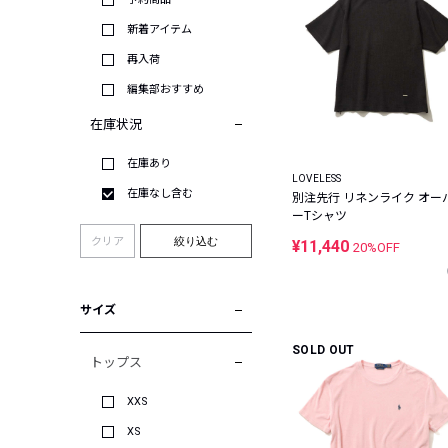
新着アイテム
再入荷
編集部おすすめ
在庫状況
在庫あり
LOVELESS
在庫なし含む
別注先行 リネンライク オー
ーTシャツ
クリア
絞り込む
¥11,440
20%OFF
サイズ
SOLD OUT
トップス
XXS
XS