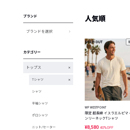
ブランド
人気順
ブランドを選択
SOLD OUT
カテゴリー
トップス
Tシャツ
シャツ
半袖シャツ
WP WESTPOINT
限定 超長綿 イスラエルピマ 
ポロシャツ
ンリーネックTシャツ
¥8,580
ニット/セーター
40%OFF