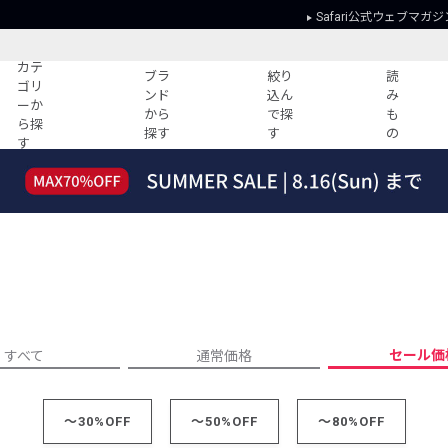
Safari公式ウェブマガジ
カテ
ブラ
絞り
読
ゴリ
ンド
込ん
み
ーか
から
で探
も
ら探
探す
す
の
す
読みもの
ガイド
ー
すべての記事
ショッピング
2026年のイチオシTシャツ！
初めての方
“WP”のイージーパンツを徹底解説&コ
Club Safari
ーデ紹介
よくある質問
HOTなコーデ TOP20
会社概要
ディネート
新ブランドご紹介！
会員利用規約
セール価
すべて
通常価格
人気記事ランキング
プライバシー
バイヤーズ レコメンド
特定商取引に
今週の別注アイテム
～30%OFF
～50%OFF
～80%OFF
ウィークリーコーデ