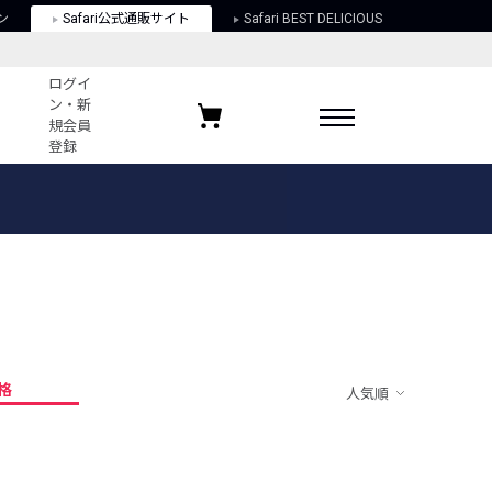
ン
Safari公式通販サイト
Safari BEST DELICIOUS
ログイ
ン・新
規会員
登録
ログイン・新規会員登録
お気に入りアイテム
ガイド
お気に入りブランド
お気に入り記事
最近チェックしたアイテム
格
人気順
ポリシー
関する法律