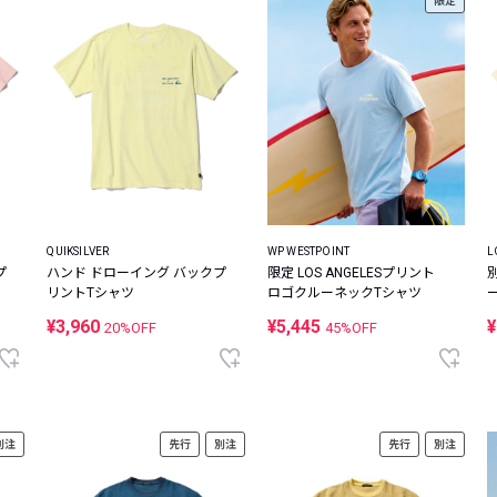
限定
QUIKSILVER
WP WESTPOINT
L
プ
ハンド ドローイング バックプ
限定 LOS ANGELESプリント
リントTシャツ
ロゴクルーネックTシャツ
¥3,960
¥5,445
¥
20%OFF
45%OFF
別注
先行
別注
先行
別注