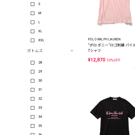
S
M
L
XL
POLO RALPH LAUREN
XXL
“ポロ ポニー“ロゴ刺繍 パイ
ボトムス
Tシャツ
¥12,870
10%OFF
28
29
30
31
32
33
34
35
36