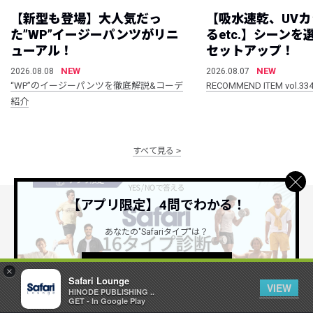
【新型も登場】大人気だっ
【吸水速乾、UV
た”WP”イージーパンツがリニ
るetc.】シーン
ューアル！
セットアップ！
NEW
NEW
2026.08.08
2026.08.07
“WP”のイージーパンツを徹底解説&コーデ
RECOMMEND ITEM vol.33
紹介
すべて見る
【アプリ限定】4問でわかる！
公式SNSアカウント
あなたの"Safariタイプ"は？
詳しくはこちら ＞
×
Safari Lounge
VIEW
HINODE PUBLISHING ..
GET - In Google Play