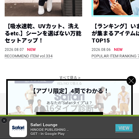
【吸水速乾、UVカット、洗え
【ランキング】い
るetc.】シーンを選ばない万能
が集まるアイテムは
セットアップ！
TOP15
NEW
NEW
2026.08.07
2026.08.06
RECOMMEND ITEM vol.334
POPULAR ITEM RANKING 
すべて見る
【アプリ限定】4問でわかる！
あなたの"Safariタイプ"は？
公式SNSアカウント
詳しくはこちら ＞
×
Safari Lounge
VIEW
HINODE PUBLISHING ..
GET - In Google Play