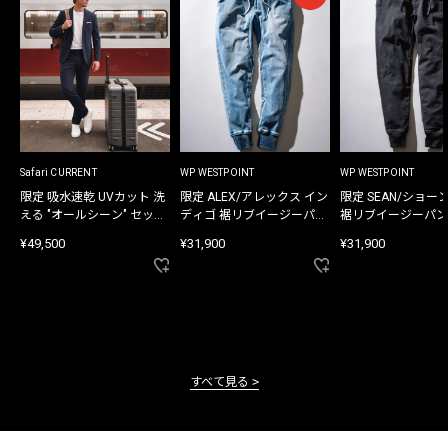
Safari CURRENT
WP WESTPOINT
WP WESTPOINT
限定 吸水速乾 UVカット 洗
限定 ALEX/アレックス イン
限定 SEAN/ショー
える "オールシーン" セット
ディゴ 裾リブイージーパン
裾リブイージーパン
アップ
ツ
¥49,500
¥31,900
¥31,900
すべて見る