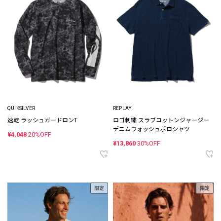
QUIKSILVER
REPLAY
速乾 ラッシュガードロンT
ロゴ刺繍 スラブコットンジャージー
デニムウォッシュポロシャツ
¥4,048
20%OFF
¥13,860
30%OFF
限定
限定