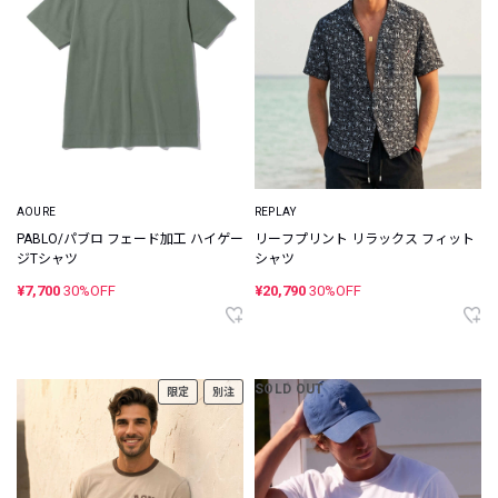
AOURE
REPLAY
PABLO/パブロ フェード加工 ハイゲー
リーフプリント リラックス フィット
ジTシャツ
シャツ
¥7,700
30%OFF
¥20,790
30%OFF
SOLD OUT
限定
別注