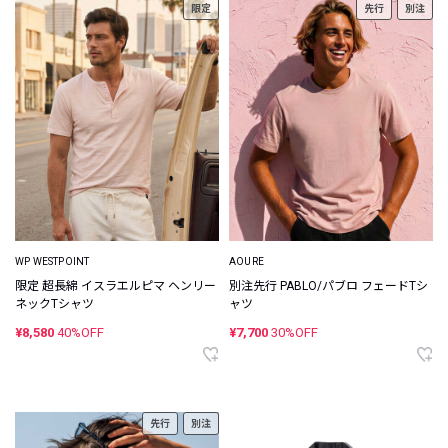
限定
先行
別注
WP WESTPOINT
AOURE
限定 超長綿 イスラエルピマ ヘンリー
別注先行 PABLO/パブロ フェードTシ
ネックTシャツ
ャツ
¥8,580
40%OFF
¥7,700
30%OFF
先行
別注