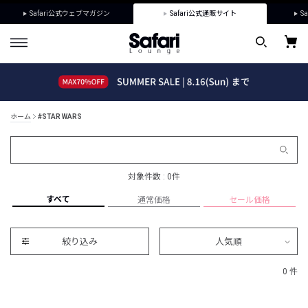
Safari公式ウェブマガジン
Safari公式通販サイト
Sa
ホーム
#STAR WARS
対象件数 : 0件
すべて
通常価格
セール価格
絞り込み
人気順
0 件