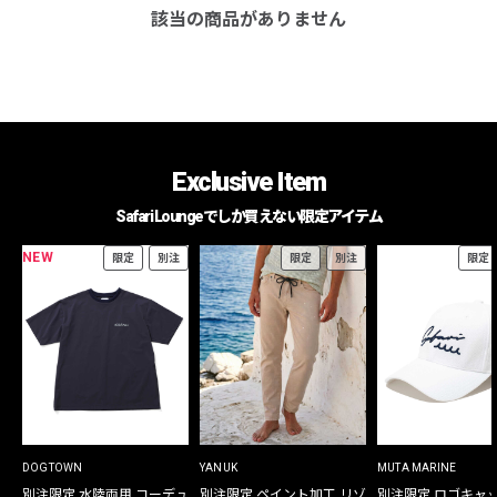
該当の商品がありません
Exclusive Item
Safari Loungeでしか買えない限定アイテム
NEW
限定
別注
限定
別注
限定
DOGTOWN
YANUK
MUTA MARINE
別注限定 水陸両用 コーデュ
別注限定 ペイント加工 リゾ
別注限定 ロゴキャ