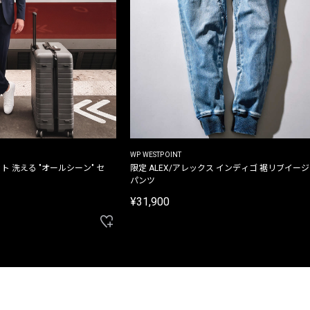
WP WESTPOINT
ト 洗える "オールシーン" セ
限定 ALEX/アレックス インディゴ 裾リブイー
パンツ
¥31,900