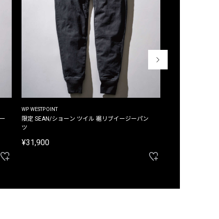
WP WESTPOINT
WP WESTPOINT
ジー
限定 SEAN/ショーン ツイル 裾リブイージーパン
限定 DAVID/デイヴィッド インデ
ツ
イージーパンツ
¥31,900
¥33,000