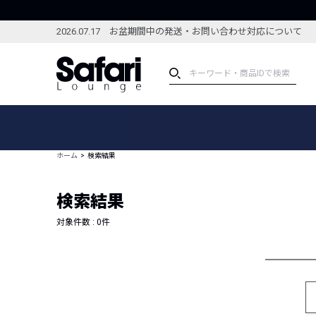
2026.07.17 お盆期間中の発送・お問い合わせ対応について
アイテム
スペシャル
カテゴリーから探す
スペシャルフィーチャ
ホーム
検索結果
ブランドから探す
特集記事
絞り込んで探す
検索結果
新着アイテム
コーディネート
編集部のおすすめアイテム
対象件数 :
0
件
編集部のおすすめコー
ランキング
雑誌・カタログ掲載アイテム
セール