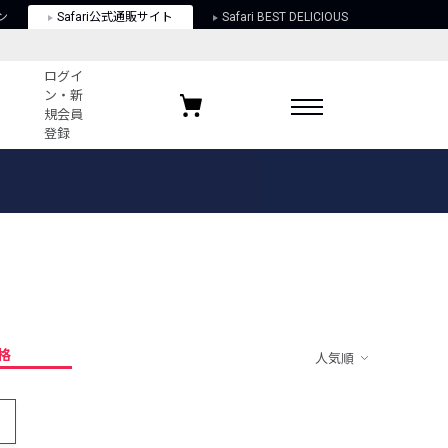
ン
Safari公式通販サイト
Safari BEST DELICIOUS
ログイ
ン・新
規会員
登録
ログイン・新規会員登録
お気に入りアイテム
ガイド
お気に入りブランド
お気に入り記事
最近チェックしたアイテム
格
人気順
ポリシー
関する法律