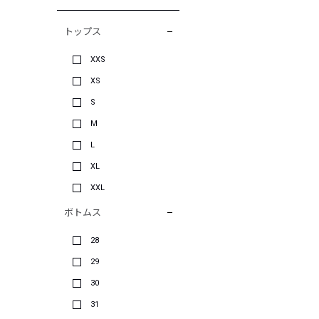
トップス
XXS
XS
S
M
L
XL
XXL
ボトムス
28
29
30
31