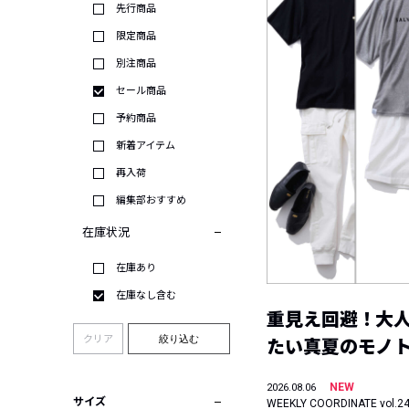
先行商品
限定商品
別注商品
セール商品
予約商品
新着アイテム
再入荷
編集部おすすめ
在庫状況
在庫あり
在庫なし含む
重見え回避！大
クリア
絞り込む
たい真夏のモノ
NEW
2026.08.06
サイズ
WEEKLY COORDINATE vol.2