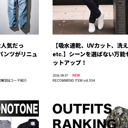
大人気だっ
【吸水速乾、UVカット、洗
ーパンツがリニュ
etc.】シーンを選ばない万能
ットアップ！
NEW
2026.08.07
底解説&コーデ紹介
RECOMMEND ITEM vol.334