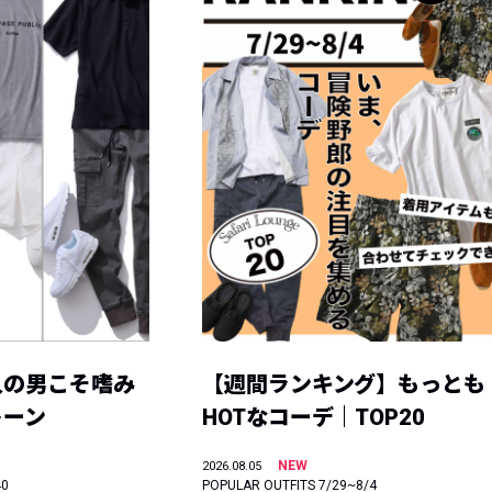
人の男こそ嗜み
【週間ランキング】もっとも
トーン
HOTなコーデ｜TOP20
NEW
2026.08.05
40
POPULAR OUTFITS 7/29~8/4