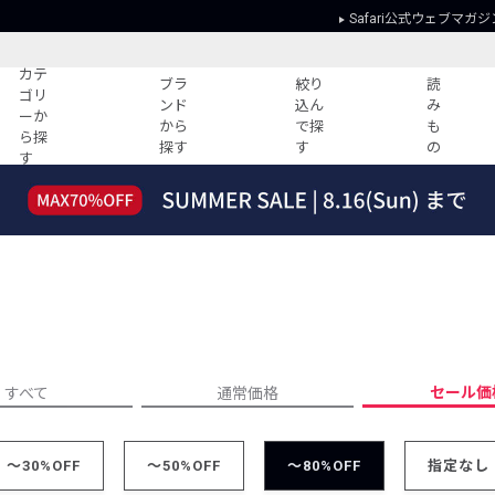
Safari公式ウェブマガジ
カテ
ブラ
絞り
読
ゴリ
ンド
込ん
み
ーか
から
で探
も
ら探
探す
す
の
す
読みもの
ガイド
ー
すべての記事
ショッピング
2026年のイチオシTシャツ！
初めての方
“WP”のイージーパンツを徹底解説&コ
Club Safari
ーデ紹介
よくある質問
HOTなコーデ TOP20
会社概要
ディネート
新ブランドご紹介！
会員利用規約
セール価
すべて
通常価格
人気記事ランキング
プライバシー
バイヤーズ レコメンド
特定商取引に
今週の別注アイテム
～30%OFF
～50%OFF
～80%OFF
指定なし
ウィークリーコーデ