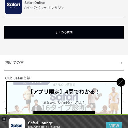
Safari Online
Safari公式ウェブマガジン
よくある質問
初めての方
Club Safariとは
【アプリ限定】4問でわかる！
ショッピングガイド
あなたの"Safariタイプ"は？
会社概要・規約
詳しくはこちら ＞
×
Safari Lounge
VIEW
HINODE PUBLISHING ..
© 1996-2026 HINODE PUBLISHING co., ltd. All Rights Reserved.