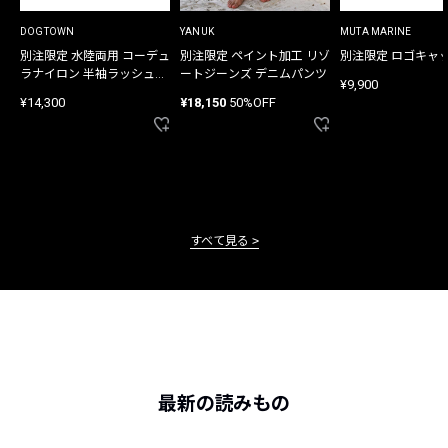
DOGTOWN
YANUK
MUTA MARINE
別注限定 水陸両用 コーデュ
別注限定 ペイント加工 リゾ
別注限定 ロゴキャ
ラナイロン 半袖ラッシュガ
ートジーンズ デニムパンツ
¥9,900
ード
¥14,300
¥18,150
50%OFF
すべて見る
最新の読みもの