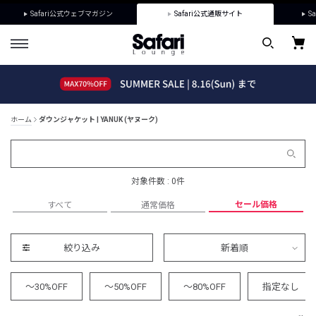
Safari公式ウェブマガジン
Safari公式通販サイト
Sa
ホーム
ダウンジャケット | YANUK (ヤヌーク)
対象件数 : 0件
セール価格
すべて
通常価格
絞り込み
新着順
～30%OFF
～50%OFF
～80%OFF
指定なし