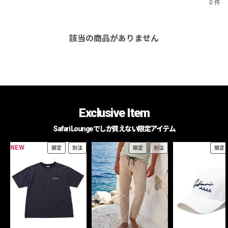
0 件
該当の商品がありません
Exclusive Item
Safari Loungeでしか買えない限定アイテム
NEW
限定
別注
限定
別注
限定