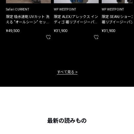
Safari CURRENT
WP WESTPOINT
WP WESTPOINT
限定 吸水速乾 UVカット 洗
限定 ALEX/アレックス イン
限定 SEAN/ショー
える "オールシーン" セット
ディゴ 裾リブイージーパン
裾リブイージーパン
アップ
ツ
¥49,500
¥31,900
¥31,900
すべて見る
最新の読みもの