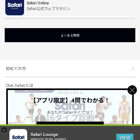
Safari Online
Safari公式ウェブマガジン
よくある質問
初めての方
Club Safariとは
【アプリ限定】4問でわかる！
ショッピングガイド
あなたの"Safariタイプ"は？
会社概要・規約
詳しくはこちら ＞
×
Safari Lounge
VIEW
HINODE PUBLISHING ..
© 1996-2026 HINODE PUBLISHING co., ltd. All Rights Reserved.