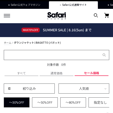
Safari公式ウェブマガジン
Safari公式通販サイト
Sa
ホーム
ダウンジャケット | BAGATTO (バガット)
対象件数 : 0件
セール価格
すべて
通常価格
絞り込み
人気順
～30%OFF
～50%OFF
～80%OFF
指定なし