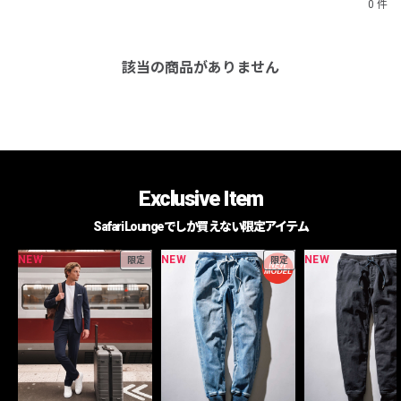
0 件
該当の商品がありません
Exclusive Item
Safari Loungeでしか買えない限定アイテム
NEW
NEW
NEW
限定
限定