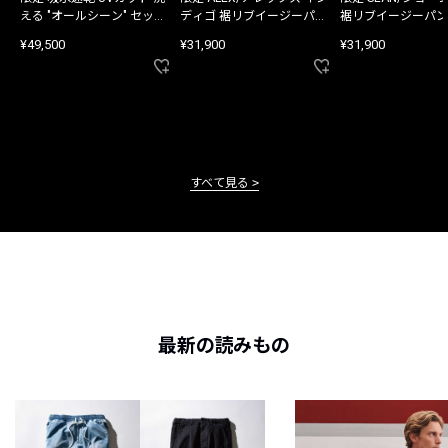
える "オールシーン" セット
ディゴ 裾リブイージーパン
裾リブイージーパン
アップ
ツ
¥49,500
¥31,900
¥31,900
すべて見る
最新の読みもの