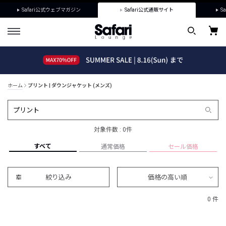
Safari公式ウェブマガジン
Safari公式通販サイト
Sa
ホーム
プリント | ダウンジャケット (メンズ)
対象件数 : 0件
すべて
通常価格
セール価格
絞り込み
価格の高い順
0 件