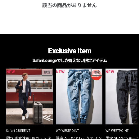
該当の商品がありません
Exclusive Item
Safari Loungeでしか買えない限定アイテム
NEW
NEW
NEW
限定
限定
Safari CURRENT
WP WESTPOINT
WP WESTPOINT
限定 吸水速乾 UVカット 洗
限定 ALEX/アレックス イン
限定 SEAN/ショー