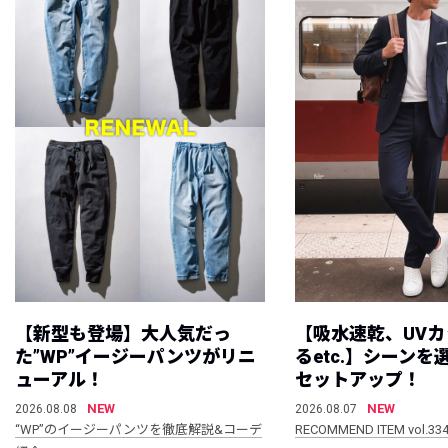
【新型も登場】大人気だっ
【吸水速乾、UV
た”WP”イージーパンツがリニ
るetc.】シーン
ューアル！
セットアップ！
NEW
NEW
2026.08.08
2026.08.07
“WP”のイージーパンツを徹底解説&コーデ
RECOMMEND ITEM vol.33