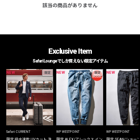
該当の商品がありません
Exclusive Item
Safari Loungeでしか買えない限定アイテム
NEW
NEW
NEW
限定
限定
Safari CURRENT
WP WESTPOINT
WP WESTPOINT
限定 吸水速乾 UVカット 洗
限定 ALEX/アレックス イン
限定 SEAN/ショー