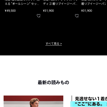
える "オールシーン" セット
ディゴ 裾リブイージーパン
裾リブイージーパン
アップ
ツ
¥49,500
¥31,900
¥31,900
すべて見る
最新の読みもの