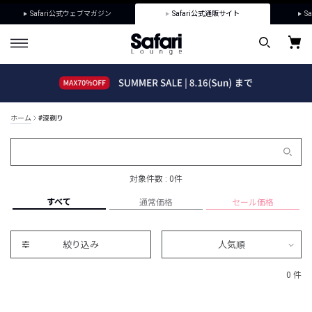
Safari公式ウェブマガジン
Safari公式通販サイト
Sa
ホーム
#深剃り
対象件数 : 0件
すべて
通常価格
セール価格
絞り込み
人気順
0 件