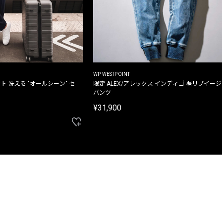
WP WESTPOINT
ト 洗える "オールシーン" セ
限定 ALEX/アレックス インディゴ 裾リブイー
パンツ
¥31,900