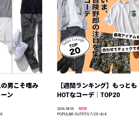
人の男こそ嗜み
【週間ランキング】もっとも
トーン
HOTなコーデ｜TOP20
NEW
2026.08.05
40
POPULAR OUTFITS 7/29~8/4