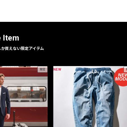
レコメンドアイテム
ピックアップアイテム
フォーカスブランド
セールおすすめアイテム
e Item
人気アイテム TOP 15
geでしか買えない限定アイテム
NEW
限定