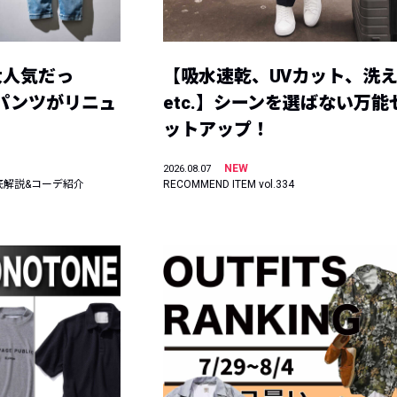
大人気だっ
【吸水速乾、UVカット、洗
ーパンツがリニュ
etc.】シーンを選ばない万能
ットアップ！
NEW
2026.08.07
底解説&コーデ紹介
RECOMMEND ITEM vol.334