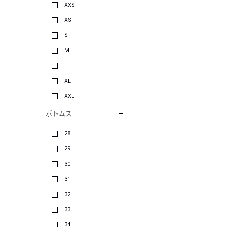
XXS
XS
S
M
L
XL
XXL
ボトムス
28
29
30
31
32
33
34