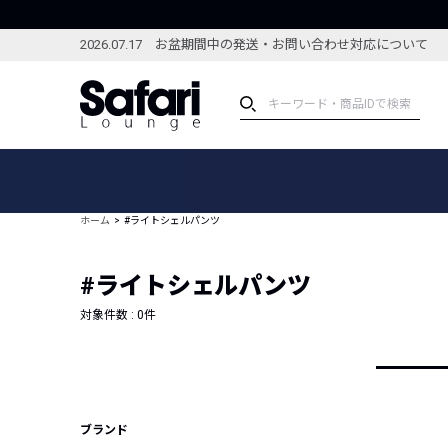
2026.07.17 お盆期間中の発送・お問い合わせ対応について
アイテム
スペシャル
カテゴリーから探す
スペシャルフィーチャ
ホーム
#ライトシェルパンツ
ブランドから探す
特集記事
絞り込んで探す
#ライトシェルパンツ
新着アイテム
コーディネート
編集部のおすすめアイテム
対象件数 :
0
件
編集部のおすすめコー
ランキング
雑誌・カタログ掲載アイテム
セール
ブランド