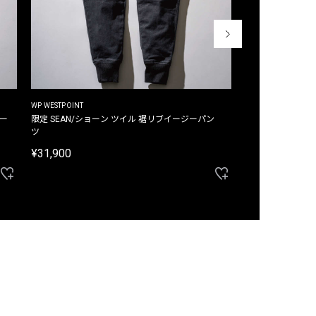
WP WESTPOINT
WP WESTPOINT
ジー
限定 SEAN/ショーン ツイル 裾リブイージーパン
限定 DAVID/デイヴィッド インデ
ツ
イージーパンツ
¥31,900
¥33,000