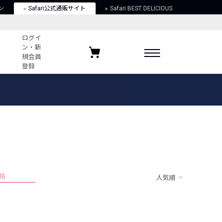
ン
Safari公式通販サイト
Safari BEST DELICIOUS
ログイ
ン・新
規会員
登録
ログイン・新規会員登録
お気に入りアイテム
ガイド
お気に入りブランド
お気に入り記事
最近チェックしたアイテム
格
人気順
ポリシー
関する法律