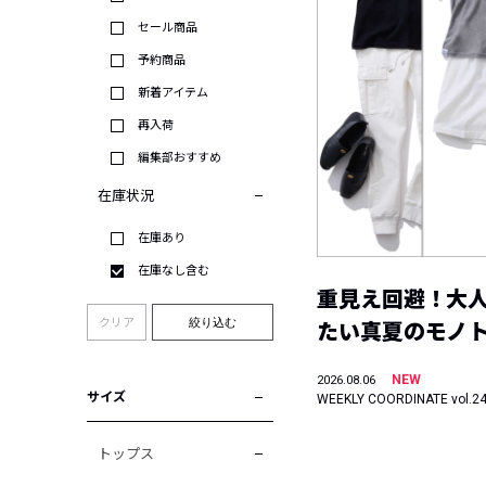
セール商品
予約商品
新着アイテム
再入荷
編集部おすすめ
在庫状況
在庫あり
在庫なし含む
重見え回避！大
クリア
絞り込む
たい真夏のモノ
NEW
2026.08.06
サイズ
WEEKLY COORDINATE vol.2
トップス