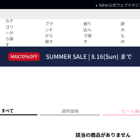
Safari公式ウェブマガジ
カテ
ブラ
絞り
読
ゴリ
ンド
込ん
み
ーか
から
で探
も
ら探
探す
す
の
す
読みもの
ガイド
ー
すべての記事
ショッピング
2026年のイチオシTシャツ！
初めての方
“WP”のイージーパンツを徹底解説&コ
Club Safari
ーデ紹介
よくある質問
HOTなコーデ TOP20
会社概要
ディネート
新ブランドご紹介！
会員利用規約
すべて
通常価格
セール価
人気記事ランキング
プライバシー
バイヤーズ レコメンド
特定商取引に
今週の別注アイテム
該当の商品がありません
ウィークリーコーデ