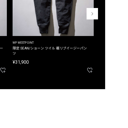
WP WESTPOINT
WP WESTPOINT
ジー
限定 SEAN/ショーン ツイル 裾リブイージーパン
限定 DAVID/デイヴィッド インデ
ツ
イージーパンツ
¥31,900
¥33,000