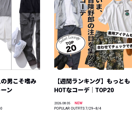
人の男こそ嗜み
【週間ランキング】もっとも
トーン
HOTなコーデ｜TOP20
NEW
2026.08.05
40
POPULAR OUTFITS 7/29~8/4