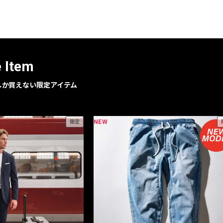
レコメンドアイテム
ピックアップアイテム
フォーカスブランド
セールおすすめアイテム
e Item
人気アイテム TOP 15
geでしか買えない限定アイテム
NEW
限定