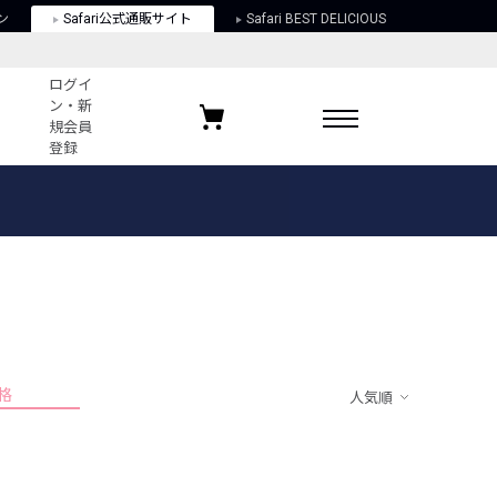
ン
Safari公式通販サイト
Safari BEST DELICIOUS
ログイ
ン・新
規会員
登録
ログイン・新規会員登録
お気に入りアイテム
ガイド
お気に入りブランド
お気に入り記事
最近チェックしたアイテム
格
人気順
ポリシー
関する法律