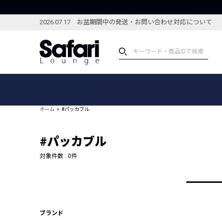
2026.07.17 お盆期間中の発送・お問い合わせ対応について
アイテム
スペシャル
カテゴリーから探す
スペシャルフィーチャ
ホーム
#パッカブル
ブランドから探す
特集記事
絞り込んで探す
#パッカブル
新着アイテム
コーディネート
編集部のおすすめアイテム
対象件数 :
0
件
編集部のおすすめコー
ランキング
雑誌・カタログ掲載アイテム
セール
ブランド