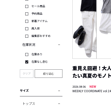
セール商品
予約商品
新着アイテム
再入荷
編集部おすすめ
在庫状況
在庫あり
在庫なし含む
重見え回避！大
クリア
絞り込む
たい真夏のモノ
NEW
2026.08.06
サイズ
WEEKLY COORDINATE vol.2
トップス