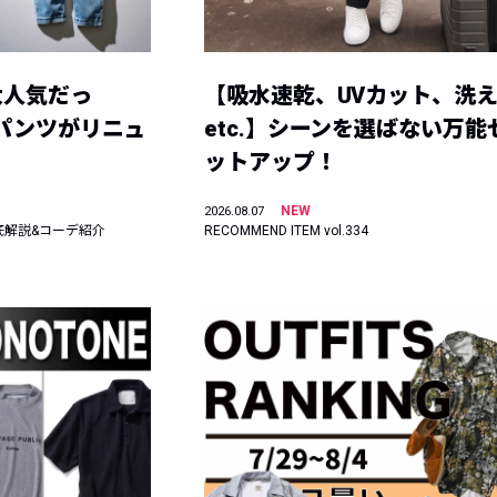
大人気だっ
【吸水速乾、UVカット、洗
ーパンツがリニュ
etc.】シーンを選ばない万能
ットアップ！
NEW
2026.08.07
底解説&コーデ紹介
RECOMMEND ITEM vol.334