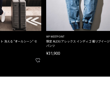
WP WESTPOINT
ト 洗える "オールシーン" セ
限定 ALEX/アレックス インディゴ 裾リブイー
パンツ
¥31,900