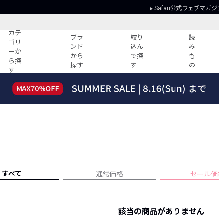
Safari公式ウェブマガジ
カテ
ブラ
絞り
読
ゴリ
ンド
込ん
み
ーか
から
で探
も
ら探
探す
す
の
す
読みもの
ガイド
ー
すべての記事
ショッピング
2026年のイチオシTシャツ！
初めての方
“WP”のイージーパンツを徹底解説&コ
Club Safari
ーデ紹介
よくある質問
HOTなコーデ TOP20
会社概要
ディネート
新ブランドご紹介！
会員利用規約
すべて
通常価格
セール価
人気記事ランキング
プライバシー
バイヤーズ レコメンド
特定商取引に
今週の別注アイテム
該当の商品がありません
ウィークリーコーデ