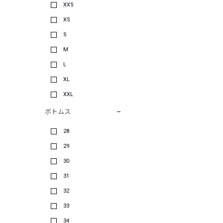
XXS
XS
S
M
L
XL
XXL
ボトムス
28
29
30
31
32
33
34