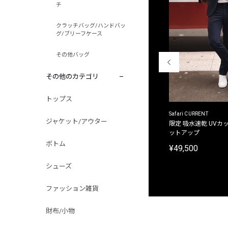
チ
クラッチバッグ/ハンドバッ
グ/ブリーフケース
その他バッグ
その他のカテゴリ
トップス
ACANTHUS
Safari CURRENT
ジャケット/アウター
別注限定 フード付き チェックシャツジャケット
限定 吸水速乾 UVカッ
ットアップ
¥31,900
ボトム
¥49,500
シューズ
ファッション雑貨
財布/小物