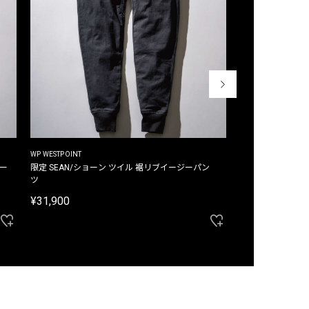
WP WESTPOINT
WP WESTPOINT
ジー
限定 SEAN/ショーン ツイル 裾リブイージーパン
限定 DAVID/デイヴィッド インデ
ツ
イージーパンツ
¥31,900
¥33,000