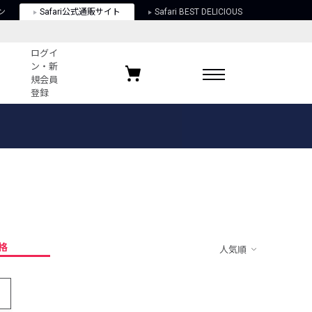
ン
Safari公式通販サイト
Safari BEST DELICIOUS
ログイ
ン・新
規会員
登録
ログイン・新規会員登録
お気に入りアイテム
ガイド
お気に入りブランド
お気に入り記事
最近チェックしたアイテム
格
人気順
ポリシー
関する法律