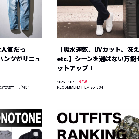
大人気だっ
【吸水速乾、UVカット、洗
ーパンツがリニュ
etc.】シーンを選ばない万能
ットアップ！
NEW
2026.08.07
底解説&コーデ紹介
RECOMMEND ITEM vol.334