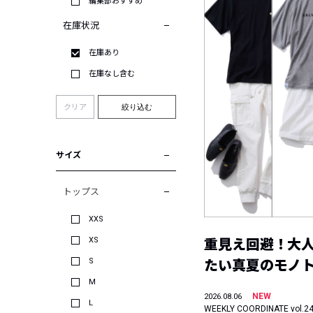
編集部おすすめ
在庫状況
在庫あり
在庫なし含む
クリア
絞り込む
サイズ
トップス
XXS
XS
重見え回避！大
S
たい真夏のモノ
M
NEW
2026.08.06
L
WEEKLY COORDINATE vol.2