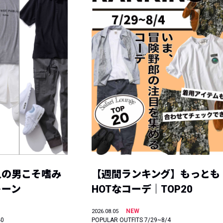
人の男こそ嗜み
【週間ランキング】もっとも
トーン
HOTなコーデ｜TOP20
NEW
2026.08.05
40
POPULAR OUTFITS 7/29~8/4