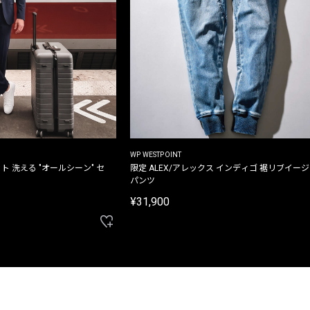
WP WESTPOINT
ト 洗える "オールシーン" セ
限定 ALEX/アレックス インディゴ 裾リブイー
パンツ
¥31,900