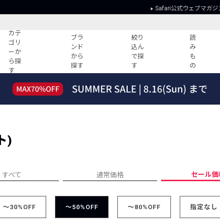
Safari公式ウェブマガジ
カテ
ブラ
絞り
読
ゴリ
ンド
込ん
み
ーか
から
で探
も
ら探
探す
す
の
す
読みもの
ガイド
ー
すべての記事
ショッピング
2026年のイチオシTシャツ！
初めての方
“WP”のイージーパンツを徹底解説&コ
Club Safari
ーデ紹介
ト)
よくある質問
HOTなコーデ TOP20
会社概要
ディネート
新ブランドご紹介！
会員利用規約
セール価
すべて
通常価格
人気記事ランキング
プライバシー
バイヤーズ レコメンド
特定商取引に
今週の別注アイテム
～30%OFF
～50%OFF
～80%OFF
指定なし
ウィークリーコーデ