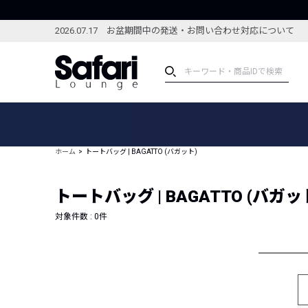
2026.07.17 お盆期間中の発送・お問い合わせ対応について
アイテム
スペシャル
カテゴリーから探す
スペシャルフィーチャ
ホーム
トートバッグ | BAGATTO (バガット)
ブランドから探す
特集記事
絞り込んで探す
トートバッグ | BAGATTO (バガッ
新着アイテム
コーディネート
編集部のおすすめアイテム
対象件数 :
0
件
編集部のおすすめコー
ランキング
雑誌・カタログ掲載アイテム
セール