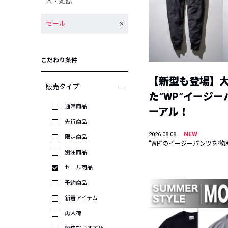
本・雑誌
セール
こだわり条件
【新型も登場】
販売タイプ
た”WP”イージ
通常商品
ーアル！
先行商品
NEW
2026.08.08
限定商品
“WP”のイージーパンツを徹
別注商品
セール商品
予約商品
新着アイテム
再入荷