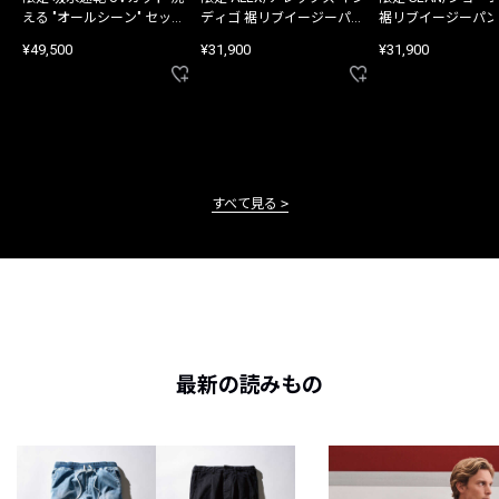
える "オールシーン" セット
ディゴ 裾リブイージーパン
裾リブイージーパン
アップ
ツ
¥49,500
¥31,900
¥31,900
すべて見る
最新の読みもの