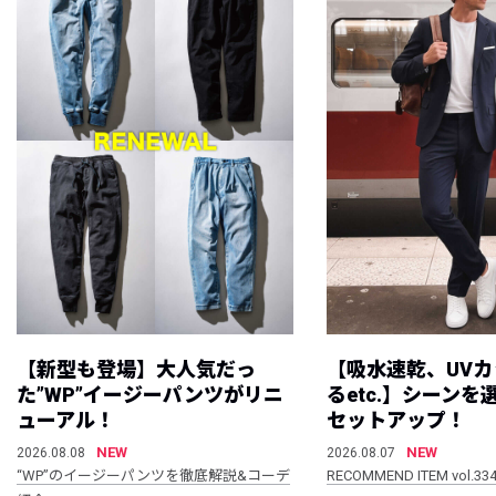
【新型も登場】大人気だっ
【吸水速乾、UV
た”WP”イージーパンツがリニ
るetc.】シーン
ューアル！
セットアップ！
NEW
NEW
2026.08.08
2026.08.07
“WP”のイージーパンツを徹底解説&コーデ
RECOMMEND ITEM vol.33