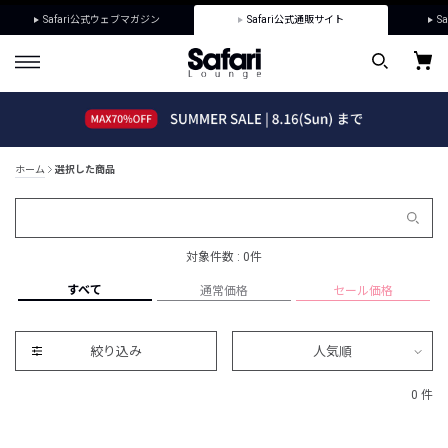
Safari公式ウェブマガジン
Safari公式通販サイト
Sa
ホーム
選択した商品
対象件数 : 0件
すべて
通常価格
セール価格
絞り込み
人気順
0 件