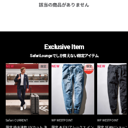
該当の商品がありません
Exclusive Item
Safari Loungeでしか買えない限定アイテム
NEW
NEW
NEW
限定
限定
Safari CURRENT
WP WESTPOINT
WP WESTPOINT
限定 吸水速乾 UVカット 洗
限定 ALEX/アレックス イン
限定 SEAN/ショー