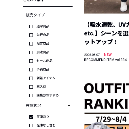
こだわり条件
販売タイプ
【吸水速乾、UV
通常商品
etc.】シーンを
先行商品
ットアップ！
限定商品
別注商品
NEW
2026.08.07
RECOMMEND ITEM vol.334
セール商品
予約商品
新着アイテム
再入荷
編集部おすすめ
在庫状況
在庫あり
在庫なし含む