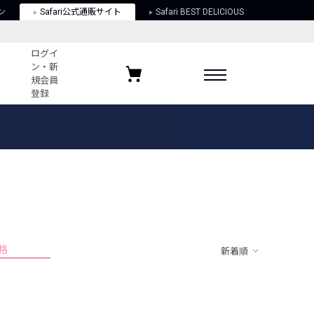
ン
Safari公式通販サイト
Safari BEST DELICIOUS
ログイ
ン・新
規会員
登録
ログイン・新規会員登録
お気に入りアイテム
ガイド
お気に入りブランド
お気に入り記事
最近チェックしたアイテム
格
新着順
ポリシー
関する法律