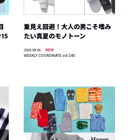
目
重見え回避！大人の男こそ嗜み
15
たい真夏のモノトーン
NEW
2026.08.06
WEEKLY COORDINATE vol.240