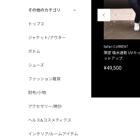
その他のカテゴリ
トップス
ジャケット/アウター
ACANTHUS
Safari CURRENT
ボトム
別注限定 フード付き チェックシャツジャケット
限定 吸水速乾 UVカッ
ットアップ
¥31,900
シューズ
¥49,500
ファッション雑貨
財布/小物
アクセサリー/時計
ヘルス&コスメティクス
インテリア/ルームアイテム