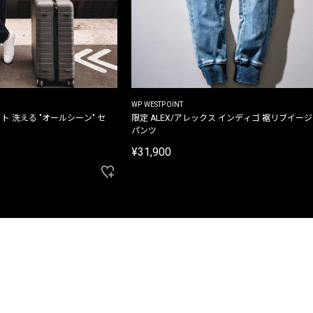
WP WESTPOINT
ト 洗える "オールシーン" セ
限定 ALEX/アレックス インディゴ 裾リブイー
パンツ
¥31,900