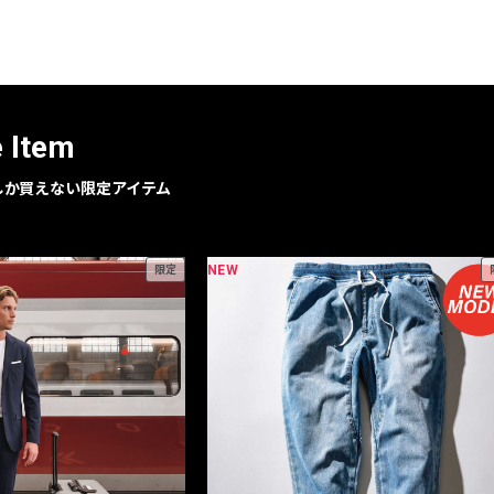
レコメンドアイテム
ピックアップアイテム
フォーカスブランド
セールおすすめアイテム
e Item
人気アイテム TOP 15
geでしか買えない限定アイテム
NEW
限定