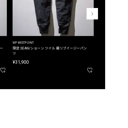
WP WESTPOINT
WP WESTPOINT
ジー
限定 SEAN/ショーン ツイル 裾リブイージーパン
限定 DAVID/デイヴィッド インデ
ツ
イージーパンツ
¥31,900
¥33,000