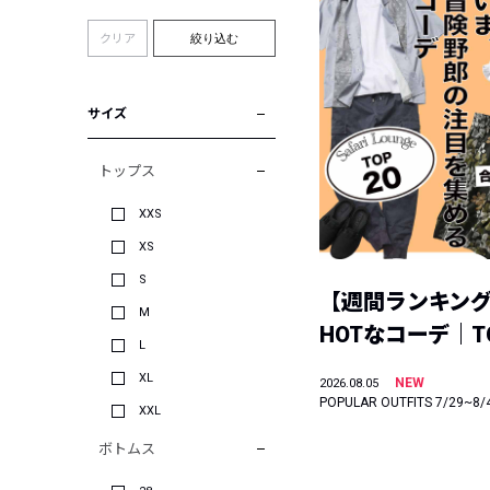
クリア
絞り込む
サイズ
トップス
XXS
XS
S
【週間ランキン
M
HOTなコーデ｜TO
L
XL
NEW
2026.08.05
POPULAR OUTFITS 7/29~8/
XXL
ボトムス