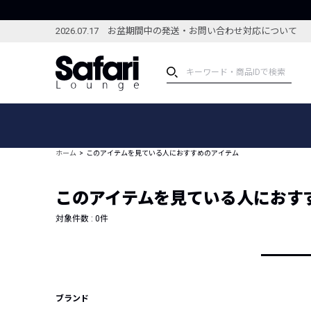
2026.07.17 お盆期間中の発送・お問い合わせ対応について
アイテム
スペシャル
カテゴリーから探す
スペシャルフィーチャ
ホーム
このアイテムを見ている人におすすめのアイテム
ブランドから探す
特集記事
絞り込んで探す
このアイテムを見ている人におす
新着アイテム
コーディネート
編集部のおすすめアイテム
対象件数 :
0
件
編集部のおすすめコー
ランキング
雑誌・カタログ掲載アイテム
セール
ブランド