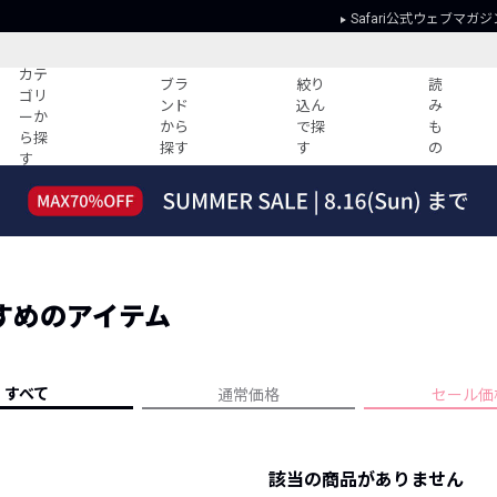
Safari公式ウェブマガジ
カテ
ブラ
絞り
読
ゴリ
ンド
込ん
み
ーか
から
で探
も
ら探
探す
す
の
す
読みもの
ガイド
ー
すべての記事
ショッピング
2026年のイチオシTシャツ！
初めての方
“WP”のイージーパンツを徹底解説&コ
Club Safari
ーデ紹介
すめのアイテム
よくある質問
HOTなコーデ TOP20
会社概要
ディネート
新ブランドご紹介！
会員利用規約
すべて
通常価格
セール価
人気記事ランキング
プライバシー
バイヤーズ レコメンド
特定商取引に
今週の別注アイテム
該当の商品がありません
ウィークリーコーデ