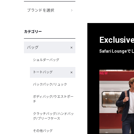
ブランドを選択
カテゴリー
Exclusiv
バッグ
Safari Loun
ショルダーバッグ
トートバッグ
NEW
NEW
限定
別注
バックパック/リュック
ボディバッグ/ウエストポー
チ
クラッチバッグ/ハンドバッ
グ/ブリーフケース
その他バッグ