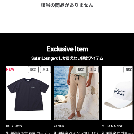
該当の商品がありません
Exclusive Item
Safari Loungeでしか買えない限定アイテム
NEW
限定
別注
限定
別注
限定
DOGTOWN
YANUK
MUTA MARINE
別注限定 水陸両用 コーデュ
別注限定 ペイント加工 リゾ
別注限定 ロゴキャ