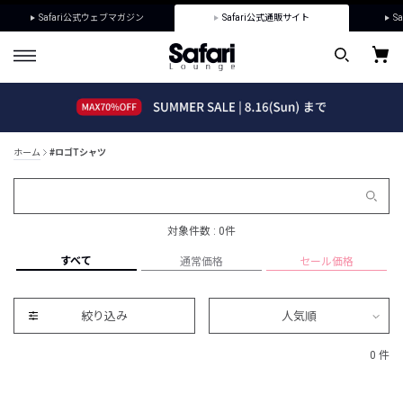
Safari公式ウェブマガジン
Safari公式通販サイト
Sa
ホーム
#ロゴTシャツ
対象件数 : 0件
すべて
通常価格
セール価格
絞り込み
人気順
0 件