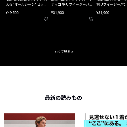
える "オールシーン" セット
ディゴ 裾リブイージーパン
裾リブイージーパン
アップ
ツ
¥49,500
¥31,900
¥31,900
すべて見る
最新の読みもの