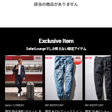
該当の商品がありません
Exclusive Item
Safari Loungeでしか買えない限定アイテム
NEW
NEW
NEW
限定
限定
Safari CURRENT
WP WESTPOINT
WP WESTPOINT
限定 吸水速乾 UVカット 洗
限定 ALEX/アレックス イン
限定 SEAN/ショー