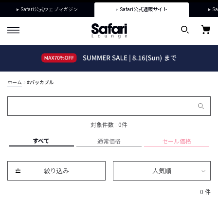
Safari公式ウェブマガジン
Safari公式通販サイト
Sa
ホーム
#パッカブル
対象件数 : 0件
すべて
通常価格
セール価格
絞り込み
人気順
0 件