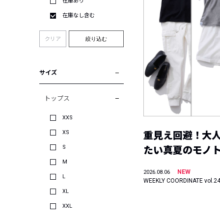
在庫あり
在庫なし含む
クリア
絞り込む
サイズ
トップス
XXS
XS
重見え回避！大
S
たい真夏のモノ
M
NEW
2026.08.06
L
WEEKLY COORDINATE vol.2
XL
XXL