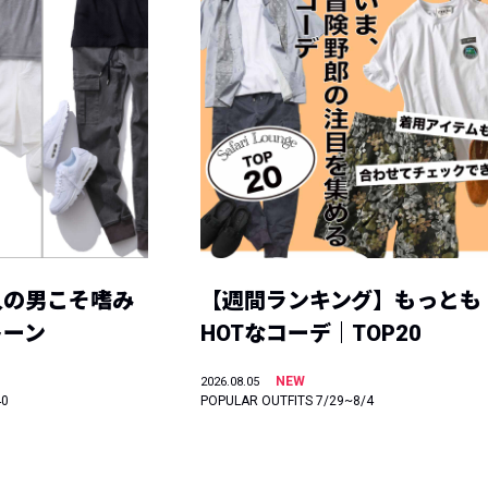
人の男こそ嗜み
【週間ランキング】もっとも
トーン
HOTなコーデ｜TOP20
NEW
2026.08.05
40
POPULAR OUTFITS 7/29~8/4