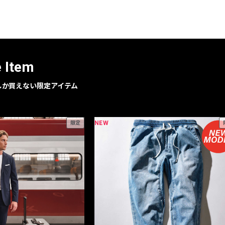
レコメンドアイテム
ピックアップアイテム
フォーカスブランド
セールおすすめアイテム
e Item
人気アイテム TOP 15
geでしか買えない限定アイテム
NEW
限定