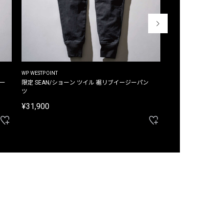
WP WESTPOINT
WP WESTPOINT
ジー
限定 SEAN/ショーン ツイル 裾リブイージーパン
限定 DAVID/デイヴィッド インデ
ツ
イージーパンツ
¥31,900
¥33,000