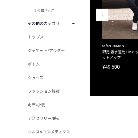
その他バッグ
その他のカテゴリ
トップス
ACANTHUS
Safari CURRENT
ジャケット/アウター
別注限定 フード付き チェックシャツジャケット
限定 吸水速乾 UVカッ
ットアップ
¥31,900
ボトム
¥49,500
シューズ
ファッション雑貨
財布/小物
アクセサリー/時計
ヘルス&コスメティクス