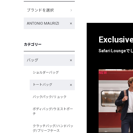
ブランドを選択
ANTONIO MAURIZI
Exclusiv
カテゴリー
Safari Loun
バッグ
NEW
NEW
ショルダーバッグ
限定
別注
トートバッグ
バックパック/リュック
ボディバッグ/ウエストポー
チ
クラッチバッグ/ハンドバッ
グ/ブリーフケース