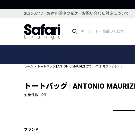
2026.07.17 お盆期間中の発送・お問い合わせ対応について
アイテム
スペシャル
カテゴリーから探す
スペシャルフィーチャ
ホーム
トートバッグ | ANTONIO MAURIZI (アントニオ マウリッシィ)
ブランドから探す
特集記事
絞り込んで探す
トートバッグ | ANTONIO MAUR
新着アイテム
コーディネート
編集部のおすすめアイテム
対象件数 :
0
件
編集部のおすすめコー
ランキング
雑誌・カタログ掲載アイテム
セール
ブランド