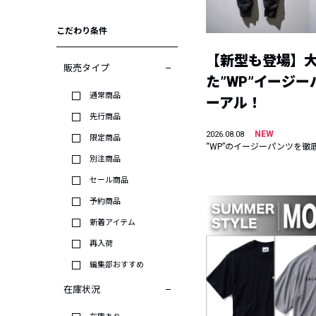
こだわり条件
【新型も登場】
販売タイプ
た”WP”イージ
通常商品
ーアル！
先行商品
NEW
2026.08.08
限定商品
“WP”のイージーパンツを徹
別注商品
セール商品
予約商品
新着アイテム
再入荷
編集部おすすめ
在庫状況