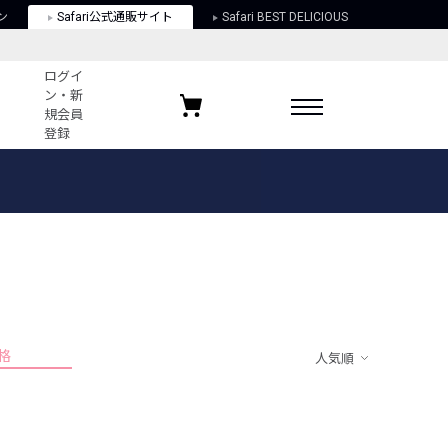
ン
Safari公式通販サイト
Safari BEST DELICIOUS
ログイ
ン・新
規会員
登録
ログイン・新規会員登録
お気に入りアイテム
ガイド
お気に入りブランド
お気に入り記事
最近チェックしたアイテム
格
人気順
ポリシー
関する法律