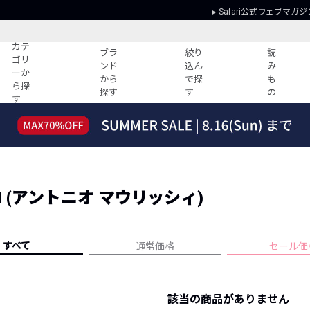
Safari公式ウェブマガジ
カテ
ブラ
絞り
読
ゴリ
ンド
込ん
み
ーか
から
で探
も
ら探
探す
す
の
す
読みもの
ガイド
ー
すべての記事
ショッピング
2026年のイチオシTシャツ！
初めての方
“WP”のイージーパンツを徹底解説&コ
Club Safari
ーデ紹介
IZI (アントニオ マウリッシィ)
よくある質問
HOTなコーデ TOP20
会社概要
ディネート
新ブランドご紹介！
会員利用規約
すべて
通常価格
セール価
人気記事ランキング
プライバシー
バイヤーズ レコメンド
特定商取引に
今週の別注アイテム
該当の商品がありません
ウィークリーコーデ