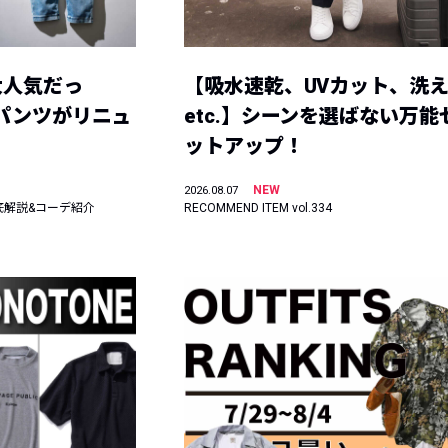
大人気だっ
【吸水速乾、UVカット、洗
ーパンツがリニュ
etc.】シーンを選ばない万能
ットアップ！
NEW
2026.08.07
底解説&コーデ紹介
RECOMMEND ITEM vol.334