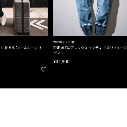
WP WESTPOINT
ト 洗える "オールシーン" セ
限定 ALEX/アレックス インディゴ 裾リブイー
パンツ
¥31,900