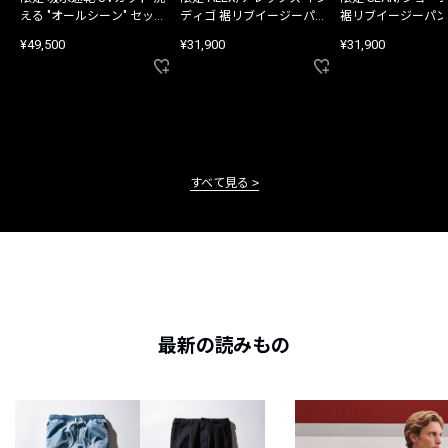
える "オールシーン" セット
ディゴ 裾リブイージーパン
裾リブイージーパン
アップ
ツ
¥49,500
¥31,900
¥31,900
すべて見る
最新の読みもの