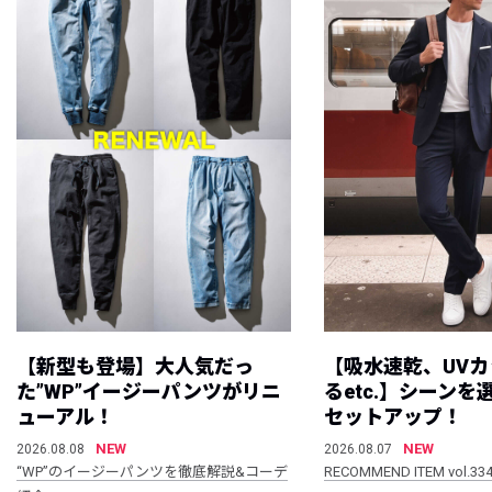
【新型も登場】大人気だっ
【吸水速乾、UV
た”WP”イージーパンツがリニ
るetc.】シーン
ューアル！
セットアップ！
NEW
NEW
2026.08.08
2026.08.07
“WP”のイージーパンツを徹底解説&コーデ
RECOMMEND ITEM vol.33