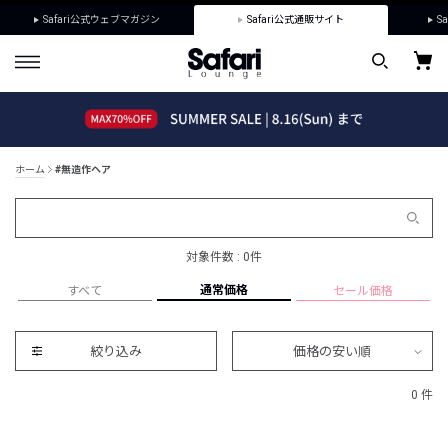
Safari公式ウェブマガジン
Safari公式通販サイト
Sa
ホーム
#無造作ヘア
対象件数 : 0件
通常価格
すべて
セール価格
絞り込み
価格の安い順
0 件