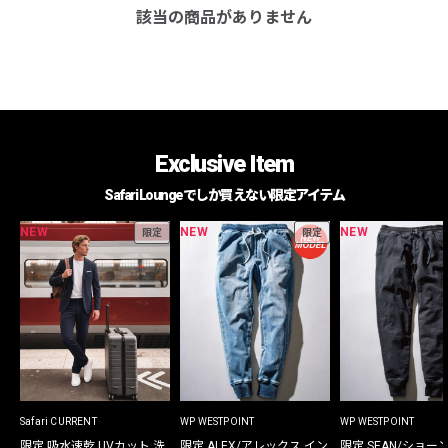
該当の商品がありません
Exclusive Item
Safari Loungeでしか買えない限定アイテム
NEW
NEW
NEW
限定
限定
Safari CURRENT
WP WESTPOINT
WP WESTPOINT
限定 吸水速乾 UVカット 洗
限定 ALEX/アレックス イン
限定 SEAN/ショー