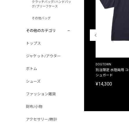
クラッチバッグ/ハンドバッ
グ/ブリーフケース
その他バッグ
その他のカテゴリ
トップス
ジャケット/アウター
THE DUFFER OF ST.GEORGE
DOGTOWN
ボトム
別注限定 ピグメントダイ バックプリント サーフ
別注限定 水陸両用 
プリントTシャツ
シュガード
シューズ
¥9,900
¥14,300
ファッション雑貨
財布/小物
アクセサリー/時計