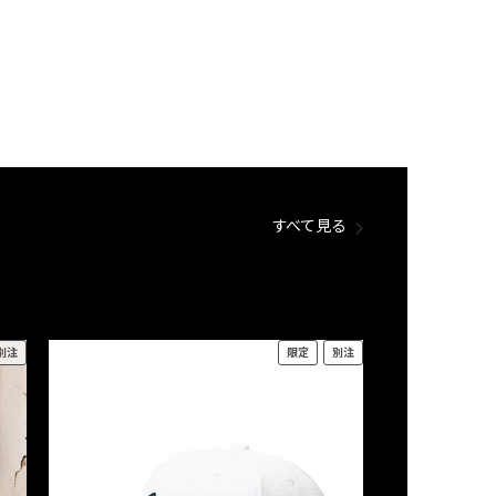
すべて見る
別注
限定
別注