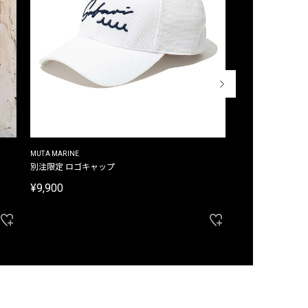
MUTA MARINE
CROSSLEY
ム
別注限定 ロゴキャップ
別注限定 ノースリ
¥9,900
¥8,580
40%OFF