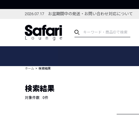
2026.07.17 お盆期間中の発送・お問い合わせ対応について
アイテム
スペシャル
カテゴリーから探す
スペシャルフィーチャ
ホーム
検索結果
ブランドから探す
特集記事
絞り込んで探す
検索結果
新着アイテム
コーディネート
編集部のおすすめアイテム
対象件数 :
0
件
編集部のおすすめコー
ランキング
雑誌・カタログ掲載アイテム
セール