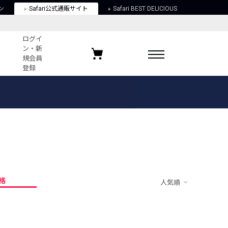
ン
Safari公式通販サイト
Safari BEST DELICIOUS
ログイ
ン・新
規会員
登録
ログイン・新規会員登録
お気に入りアイテム
ガイド
お気に入りブランド
お気に入り記事
最近チェックしたアイテム
格
人気順
ポリシー
関する法律