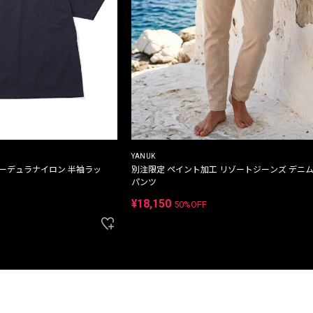
YANUK
コーデュラナイロン 半袖ラッ
別注限定 ペイント加工 リゾートジーンズ デニ
パンツ
¥18,150
50%OFF