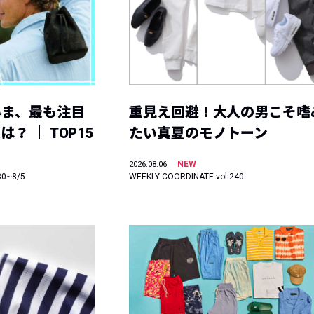
いま、最も注目
重見え回避！大人の男こそ嗜
？ ｜ TOP15
たい真夏のモノトーン
NEW
2026.08.06
30~8/5
WEEKLY COORDINATE vol.240