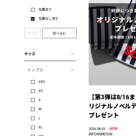
在庫あり
在庫なし含む
クリア
絞り込む
サイズ
トップス
XXS
XS
【第3弾は8/16
S
リジナルノベル
M
プレゼント
L
XL
NEW
2026.08.03
INFORMATION