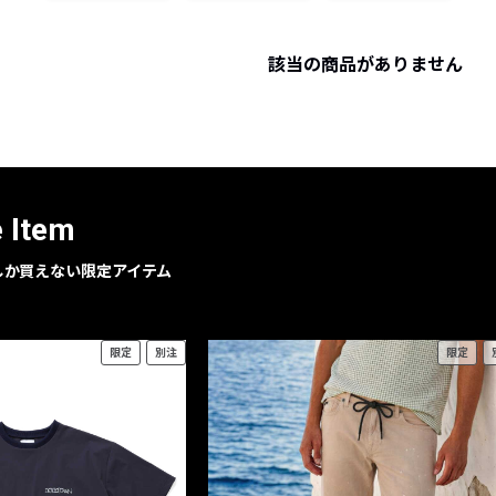
レコメンドアイテム
ピックアップアイテム
該当の商品がありません
フォーカスブランド
セールおすすめアイテム
人気アイテム TOP 15
e Item
geでしか買えない限定アイテム
限定
別注
限定