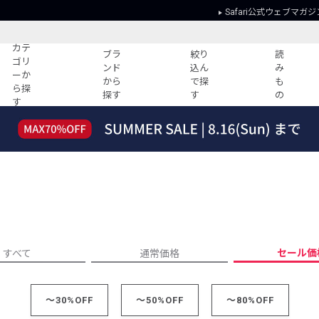
Safari公式ウェブマガジ
カテ
ブラ
絞り
読
ゴリ
ンド
込ん
み
ーか
から
で探
も
ら探
探す
す
の
す
読みもの
ガイド
ー
すべての記事
ショッピング
2026年のイチオシTシャツ！
初めての方
“WP”のイージーパンツを徹底解説&コ
Club Safari
ーデ紹介
よくある質問
HOTなコーデ TOP20
会社概要
ディネート
新ブランドご紹介！
会員利用規約
セール価
すべて
通常価格
人気記事ランキング
プライバシー
バイヤーズ レコメンド
特定商取引に
今週の別注アイテム
～30%OFF
～50%OFF
～80%OFF
ウィークリーコーデ