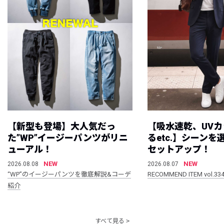
【新型も登場】大人気だっ
【吸水速乾、UV
た”WP”イージーパンツがリニ
るetc.】シーン
ューアル！
セットアップ！
NEW
NEW
2026.08.08
2026.08.07
“WP”のイージーパンツを徹底解説&コーデ
RECOMMEND ITEM vol.33
紹介
すべて見る