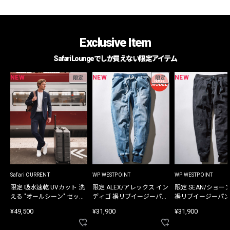
Exclusive Item
Safari Loungeでしか買えない限定アイテム
NEW
NEW
NEW
限定
限定
Safari CURRENT
WP WESTPOINT
WP WESTPOINT
限定 吸水速乾 UVカット 洗
限定 ALEX/アレックス イン
限定 SEAN/ショー
える "オールシーン" セット
ディゴ 裾リブイージーパン
裾リブイージーパン
アップ
ツ
¥49,500
¥31,900
¥31,900