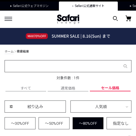
Safari公式ウェブマガジン
Safari公式通販サイト
Sa
ホーム
検索結果
対象件数 : 1件
セール価格
すべて
通常価格
絞り込み
人気順
～30%OFF
～50%OFF
～80%OFF
指定なし