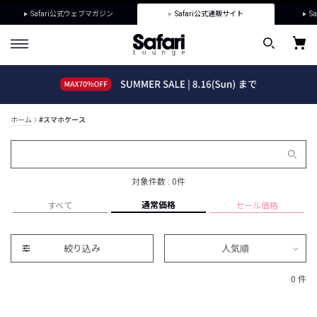
Safari公式ウェブマガジン
Safari公式通販サイト
Sa
ホーム
#スマホケース
対象件数 : 0件
通常価格
すべて
セール価格
絞り込み
人気順
0 件