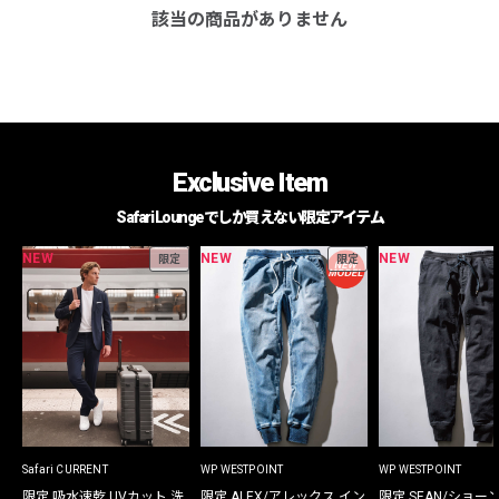
該当の商品がありません
Exclusive Item
Safari Loungeでしか買えない限定アイテム
NEW
NEW
NEW
限定
限定
Safari CURRENT
WP WESTPOINT
WP WESTPOINT
限定 吸水速乾 UVカット 洗
限定 ALEX/アレックス イン
限定 SEAN/ショー