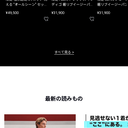
える "オールシーン" セット
ディゴ 裾リブイージーパン
裾リブイージーパン
アップ
ツ
¥49,500
¥31,900
¥31,900
すべて見る
最新の読みもの