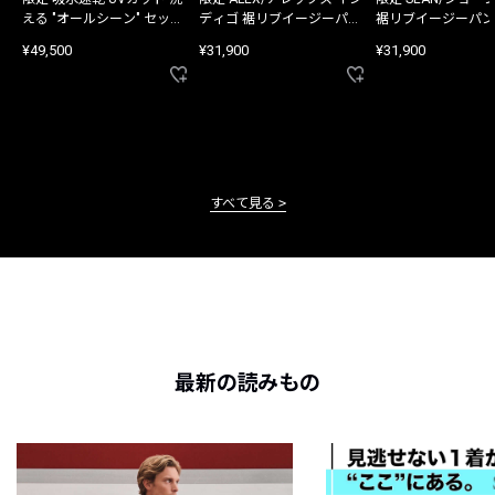
える "オールシーン" セット
ディゴ 裾リブイージーパン
裾リブイージーパン
アップ
ツ
¥49,500
¥31,900
¥31,900
すべて見る
最新の読みもの