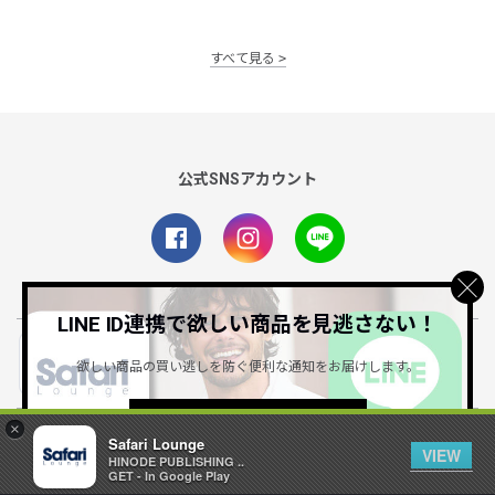
すべて見る
公式SNSアカウント
LINE ID連携で欲しい商品を見逃さない！
Safari Lounge アプリ
欲しい商品の買い逃しを防ぐ便利な通知をお届けします。
限定の機能もあるアプリでサクサクお買い物
詳しくはこちら ＞
×
Safari Lounge
Safari Online
VIEW
HINODE PUBLISHING ..
Safari公式ウェブマガジン
GET - In Google Play