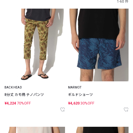
1-60 件
BACK HEAD
MARMOT
8分丈 カモ柄 チノパンツ
ギルドショーツ
¥4,224
70%OFF
¥4,620
30%OFF