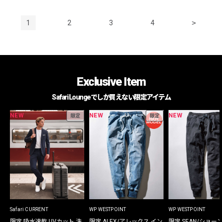
1
2
3
4
>
Exclusive Item
Safari Loungeでしか買えない限定アイテム
NEW
NEW
NEW
限定
限定
Safari CURRENT
WP WESTPOINT
WP WESTPOINT
限定 吸水速乾 UVカット 洗
限定 ALEX/アレックス イン
限定 SEAN/ショー