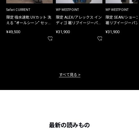
Safari CURRENT
WP WESTPOINT
WP WESTPOINT
限定 吸水速乾 UVカット 洗
限定 ALEX/アレックス イン
限定 SEAN/ショー
える "オールシーン" セット
ディゴ 裾リブイージーパン
裾リブイージーパン
アップ
ツ
¥49,500
¥31,900
¥31,900
すべて見る
最新の読みもの