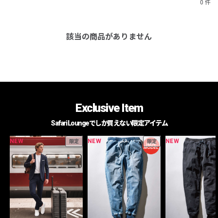
0 件
該当の商品がありません
Exclusive Item
Safari Loungeでしか買えない限定アイテム
NEW
NEW
NEW
限定
限定