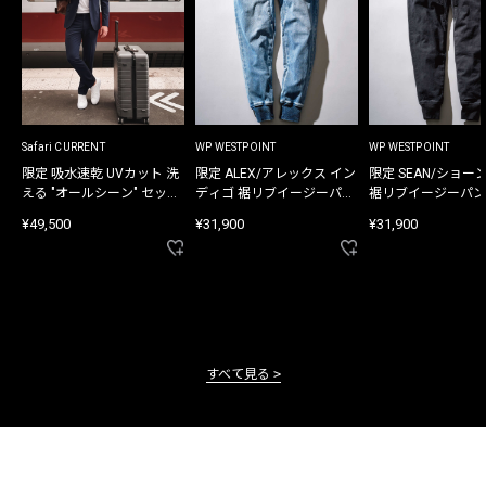
Safari CURRENT
WP WESTPOINT
WP WESTPOINT
限定 吸水速乾 UVカット 洗
限定 ALEX/アレックス イン
限定 SEAN/ショー
える "オールシーン" セット
ディゴ 裾リブイージーパン
裾リブイージーパン
アップ
ツ
¥49,500
¥31,900
¥31,900
すべて見る