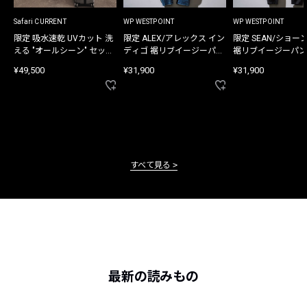
Safari CURRENT
WP WESTPOINT
WP WESTPOINT
限定 吸水速乾 UVカット 洗
限定 ALEX/アレックス イン
限定 SEAN/ショー
える "オールシーン" セット
ディゴ 裾リブイージーパン
裾リブイージーパン
アップ
ツ
¥49,500
¥31,900
¥31,900
すべて見る
最新の読みもの