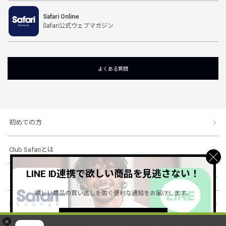
Safari Online
Safari公式ウェブマガジン
よくある質問
初めての方
Club Safariとは
LINE ID連携で欲しい商品を見逃さない！
ショッピングガイド
欲しい商品の買い逃しを防ぐ便利な通知をお届けします。
会社概要・規約
詳しくはこちら ＞
×