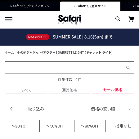
Safari公式ウェブマガジン
Safari公式通販サイト
Sa
ホーム
その他ジャケット/アウター | GARRETT LEIGHT (ギャレット ライト)
対象件数 : 0件
セール価格
すべて
通常価格
絞り込み
価格の安い順
～30%OFF
～50%OFF
～80%OFF
指定なし