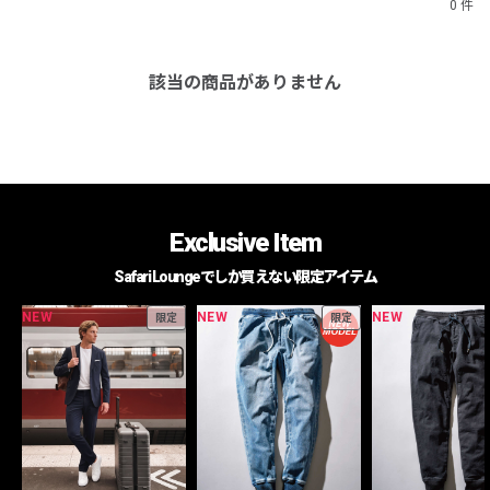
0 件
該当の商品がありません
Exclusive Item
Safari Loungeでしか買えない限定アイテム
NEW
NEW
NEW
限定
限定