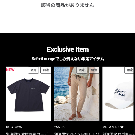
該当の商品がありません
Exclusive Item
Safari Loungeでしか買えない限定アイテム
NEW
限定
別注
限定
別注
限定
DOGTOWN
YANUK
MUTA MARINE
別注限定 水陸両用 コーデュ
別注限定 ペイント加工 リゾ
別注限定 ロゴキャ