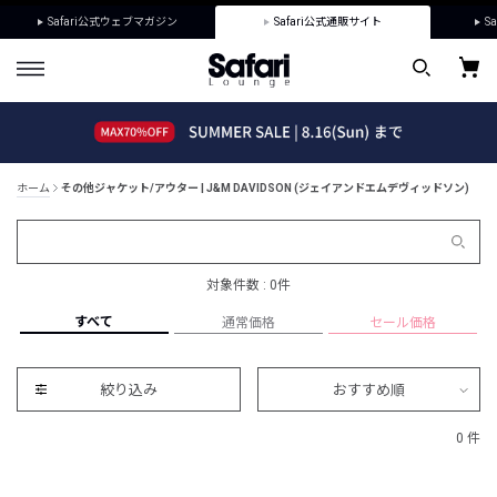
Safari公式ウェブマガジン
Safari公式通販サイト
Sa
ホーム
その他ジャケット/アウター | J&M DAVIDSON (ジェイアンドエムデヴィッドソン)
対象件数 : 0件
すべて
通常価格
セール価格
絞り込み
おすすめ順
0 件