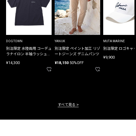
DOGTOWN
YANUK
MUTA MARINE
別注限定 水陸両用 コーデュ
別注限定 ペイント加工 リゾ
別注限定 ロゴキャ
ラナイロン 半袖ラッシュガ
ートジーンズ デニムパンツ
¥9,900
ード
¥14,300
¥18,150
50%OFF
すべて見る