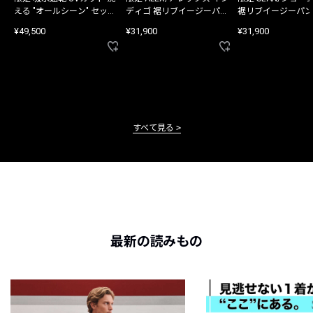
える "オールシーン" セット
ディゴ 裾リブイージーパン
裾リブイージーパン
アップ
ツ
¥49,500
¥31,900
¥31,900
すべて見る
最新の読みもの