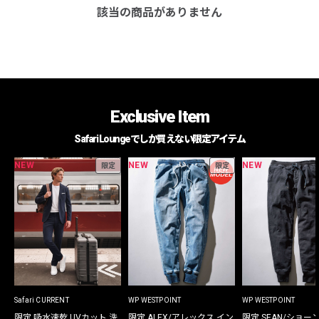
該当の商品がありません
Exclusive Item
Safari Loungeでしか買えない限定アイテム
NEW
NEW
NEW
限定
限定
Safari CURRENT
WP WESTPOINT
WP WESTPOINT
限定 吸水速乾 UVカット 洗
限定 ALEX/アレックス イン
限定 SEAN/ショー