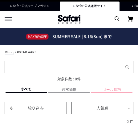
Safari公式ウェブマガジン
Safari公式通販サイト
Sa
ホーム
#STAR WARS
対象件数 : 0件
すべて
通常価格
セール価格
絞り込み
人気順
0 件