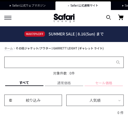
Safari公式ウェブマガジン
Safari公式通販サイト
Sa
ホーム
その他ジャケット/アウター | GARRETT LEIGHT (ギャレット ライト)
対象件数 : 0件
すべて
通常価格
セール価格
絞り込み
人気順
0 件