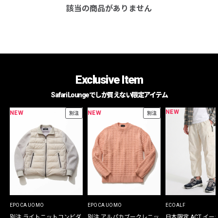
該当の商品がありません
Exclusive Item
Safari Loungeでしか買えない限定アイテム
NEW
NEW
NEW
別注
別注
EPOCA UOMO
EPOCA UOMO
ECOALF
別注 ライトニットコンビダ
別注 アルパカブークレニッ
日本限定 ACT イー