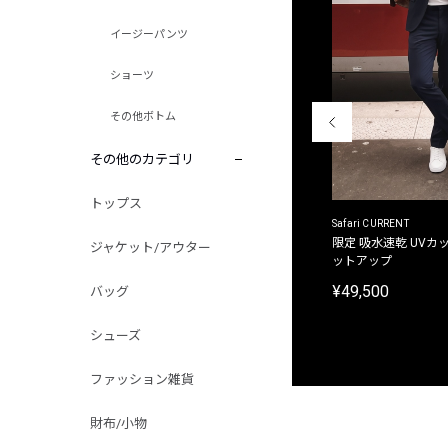
イージーパンツ
ショーツ
その他ボトム
その他のカテゴリ
トップス
ACANTHUS
Safari CURRENT
別注限定 フード付き チェックシャツジャケット
限定 吸水速乾 UVカッ
ジャケット/アウター
ットアップ
¥31,900
¥49,500
バッグ
シューズ
ファッション雑貨
財布/小物