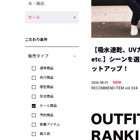
本・雑誌
セール
こだわり条件
【吸水速乾、UV
販売タイプ
etc.】シーンを
ットアップ！
通常商品
先行商品
NEW
2026.08.07
限定商品
RECOMMEND ITEM vol.334
別注商品
セール商品
予約商品
新着アイテム
再入荷