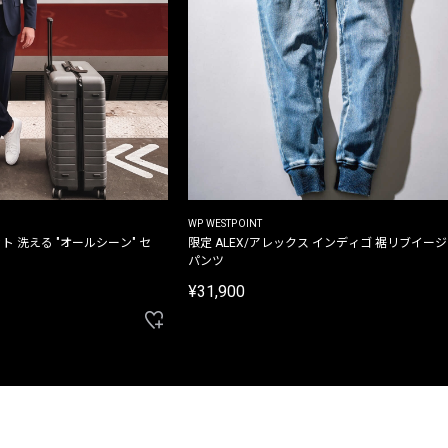
WP WESTPOINT
ト 洗える "オールシーン" セ
限定 ALEX/アレックス インディゴ 裾リブイー
パンツ
¥31,900