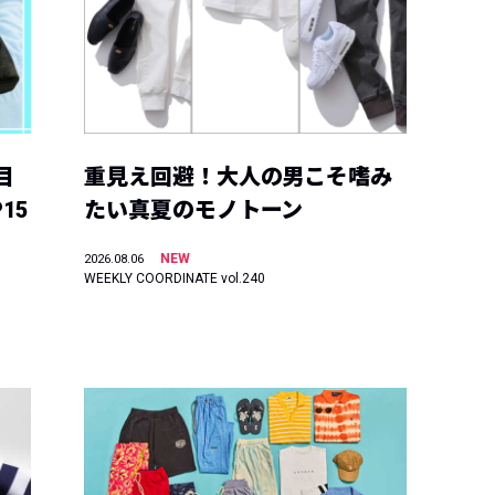
目
重見え回避！大人の男こそ嗜み
15
たい真夏のモノトーン
NEW
2026.08.06
WEEKLY COORDINATE vol.240