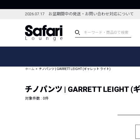
2026.07.17 お盆期間中の発送・お問い合わせ対応について
アイテム
スペシャル
カテゴリーから探す
スペシャルフィーチャ
ホーム
チノパンツ | GARRETT LEIGHT (ギャレット ライト)
ブランドから探す
特集記事
絞り込んで探す
チノパンツ | GARRETT LEIGHT
新着アイテム
コーディネート
編集部のおすすめアイテム
対象件数 :
0
件
編集部のおすすめコー
ランキング
雑誌・カタログ掲載アイテム
セール