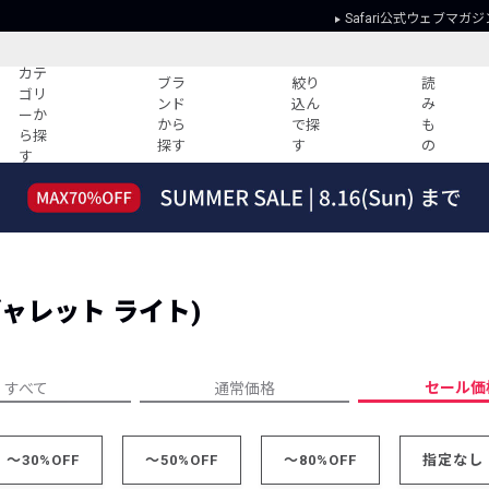
Safari公式ウェブマガジ
カテ
ブラ
絞り
読
ゴリ
ンド
込ん
み
ーか
から
で探
も
ら探
探す
す
の
す
読みもの
ガイド
ー
すべての記事
ショッピング
2026年のイチオシTシャツ！
初めての方
“WP”のイージーパンツを徹底解説&コ
Club Safari
ーデ紹介
 (ギャレット ライト)
よくある質問
HOTなコーデ TOP20
会社概要
ディネート
新ブランドご紹介！
会員利用規約
セール価
すべて
通常価格
人気記事ランキング
プライバシー
バイヤーズ レコメンド
特定商取引に
今週の別注アイテム
～30%OFF
～50%OFF
～80%OFF
指定なし
ウィークリーコーデ