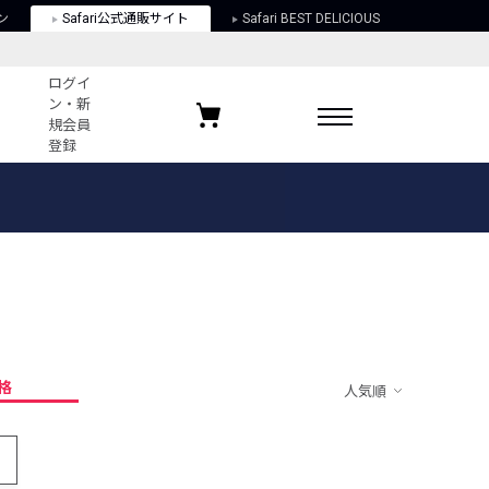
ン
Safari公式通販サイト
Safari BEST DELICIOUS
ログイ
ン・新
規会員
登録
ログイン・新規会員登録
お気に入りアイテム
ガイド
お気に入りブランド
お気に入り記事
最近チェックしたアイテム
格
人気順
ポリシー
関する法律