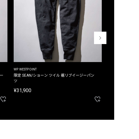
WP WESTPOINT
WP WESTPOINT
ジー
限定 SEAN/ショーン ツイル 裾リブイージーパン
限定 DAVID/デイヴィッド インデ
ツ
イージーパンツ
¥31,900
¥33,000