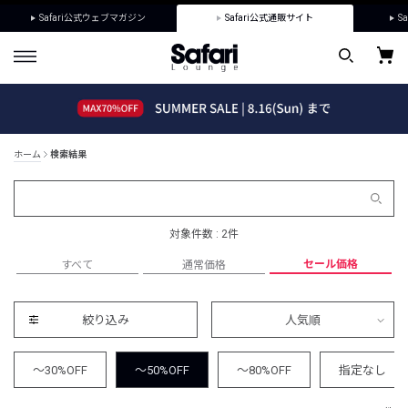
Safari公式ウェブマガジン
Safari公式通販サイト
Sa
ホーム
検索結果
対象件数 : 2件
セール価格
すべて
通常価格
絞り込み
人気順
～30%OFF
～50%OFF
～80%OFF
指定なし