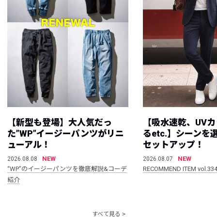
【新型も登場】大人気だっ
【吸水速乾、UV
た”WP”イージーパンツがリニ
るetc.】シーン
ューアル！
セットアップ！
NEW
NEW
2026.08.08
2026.08.07
“WP”のイージーパンツを徹底解説&コーデ
RECOMMEND ITEM vol.33
紹介
すべて見る