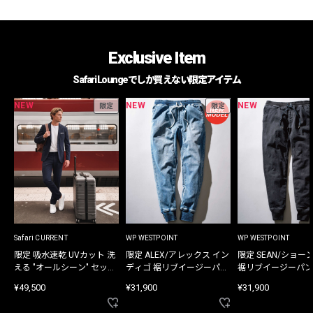
Exclusive Item
Safari Loungeでしか買えない限定アイテム
NEW
NEW
NEW
限定
限定
Safari CURRENT
WP WESTPOINT
WP WESTPOINT
限定 吸水速乾 UVカット 洗
限定 ALEX/アレックス イン
限定 SEAN/ショー
える "オールシーン" セット
ディゴ 裾リブイージーパン
裾リブイージーパン
アップ
ツ
¥49,500
¥31,900
¥31,900