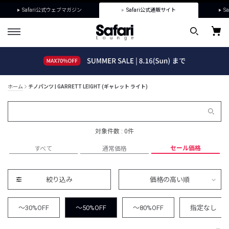
Safari公式ウェブマガジン
Safari公式通販サイト
Sa
ホーム
チノパンツ | GARRETT LEIGHT (ギャレット ライト)
対象件数 : 0件
セール価格
すべて
通常価格
絞り込み
価格の高い順
～30%OFF
～50%OFF
～80%OFF
指定なし