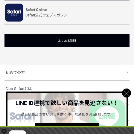
Safari Online
Safari公式ウェブマガジン
よくある質問
初めての方
Club Safariとは
LINE ID連携で欲しい商品を見逃さない！
ショッピングガイド
欲しい商品の買い逃しを防ぐ便利な通知をお届けします。
会社概要・規約
詳しくはこちら ＞
×