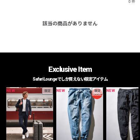
0 件
該当の商品がありません
Exclusive Item
Safari Loungeでしか買えない限定アイテム
NEW
NEW
NEW
限定
限定