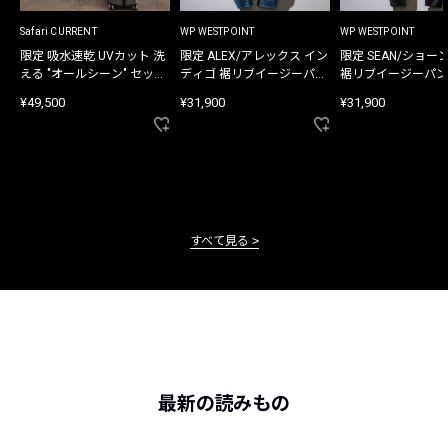
Safari CURRENT
WP WESTPOINT
WP WESTPOINT
限定 吸水速乾 UVカット 洗
限定 ALEX/アレックス イン
限定 SEAN/ショー
える "オールシーン" セット
ディゴ 裾リブイージーパン
裾リブイージーパン
アップ
ツ
¥49,500
¥31,900
¥31,900
すべて見る
最新の読みもの