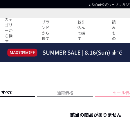
Safari公式ウェブマガジ
カテ
ブラ
絞り
読
ゴリ
ンド
込ん
み
ーか
から
で探
も
ら探
探す
す
の
す
読みもの
ガイド
ー
すべての記事
ショッピング
2026年のイチオシTシャツ！
初めての方
“WP”のイージーパンツを徹底解説&コ
Club Safari
ーデ紹介
よくある質問
HOTなコーデ TOP20
会社概要
すべて
通常価格
セール価
ディネート
新ブランドご紹介！
会員利用規約
人気記事ランキング
プライバシー
バイヤーズ レコメンド
該当の商品がありません
特定商取引に
今週の別注アイテム
ウィークリーコーデ