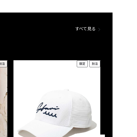
すべて見る
別注
限定
別注