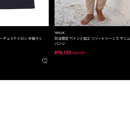
YANUK
コーデュラナイロン 半袖ラッ
別注限定 ペイント加工 リゾートジーンズ デニ
パンツ
¥18,150
50%OFF