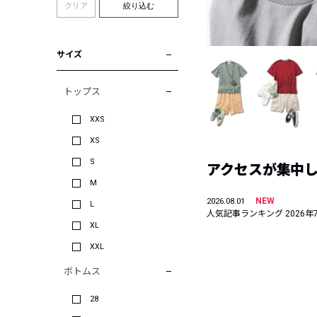
クリア
絞り込む
サイズ
トップス
XXS
XS
S
アクセスが集中した
M
NEW
2026.08.01
L
人気記事ランキング 2026年
XL
XXL
ボトムス
28