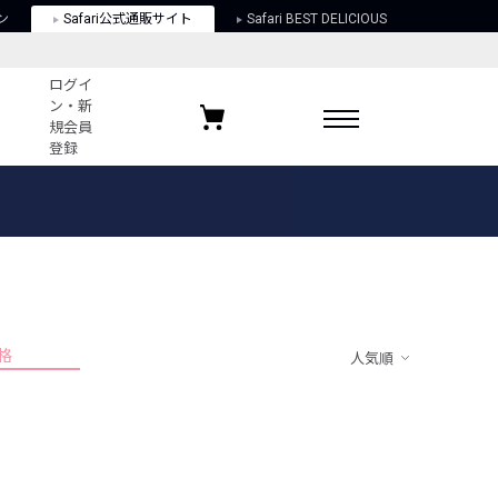
ン
Safari公式通販サイト
Safari BEST DELICIOUS
ログイ
ン・新
規会員
登録
ログイン・新規会員登録
お気に入りアイテム
ガイド
お気に入りブランド
お気に入り記事
最近チェックしたアイテム
格
人気順
ポリシー
関する法律