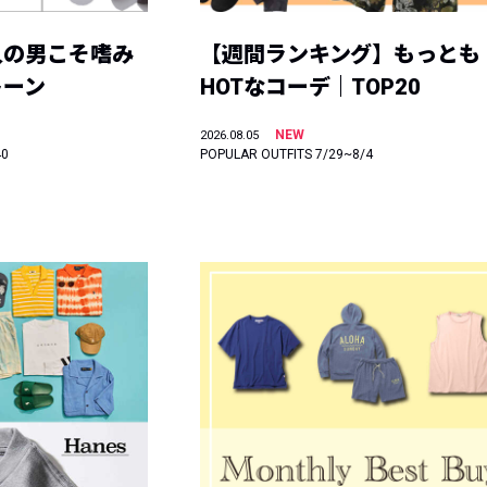
人の男こそ嗜み
【週間ランキング】もっとも
トーン
HOTなコーデ｜TOP20
NEW
2026.08.05
40
POPULAR OUTFITS 7/29~8/4