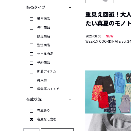
販売タイプ
重見え回避！大
通常商品
たい真夏のモノ
先行商品
NEW
限定商品
2026.08.06
WEEKLY COORDINATE vol.2
別注商品
セール商品
予約商品
新着アイテム
再入荷
編集部おすすめ
在庫状況
在庫あり
在庫なし含む