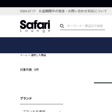
2026.07.17 お盆期間中の発送・お問い合わせ対応について
アイテム
スペシャル
カテゴリーから探す
スペシャルフィーチャ
ホーム
選択した商品
ブランドから探す
特集記事
絞り込んで探す
対象件数 :
0
件
新着アイテム
コーディネート
編集部のおすすめアイテム
編集部のおすすめコー
ランキング
雑誌・カタログ掲載アイテム
ブランド
セール
ブランドを選択