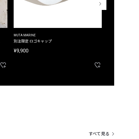
MUTA MARINE
CROSSLEY
ム
別注限定 ロゴキャップ
別注限定 ノースリ
¥9,900
¥8,580
40%OFF
すべて見る