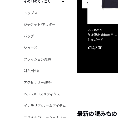
その他のカテゴリ
トップス
ジャケット/アウター
THE DUFFER OF ST.GEORGE
DOGTOWN
別注限定 ピグメントダイ バックプリント サーフ
別注限定 水陸両用 
バッグ
プリントTシャツ
シュガード
¥9,900
¥14,300
シューズ
ファッション雑貨
財布/小物
アクセサリー/時計
ヘルス&コスメティクス
インテリア/ルームアイテム
最新の読みもの
モバイル/ステーショナリー