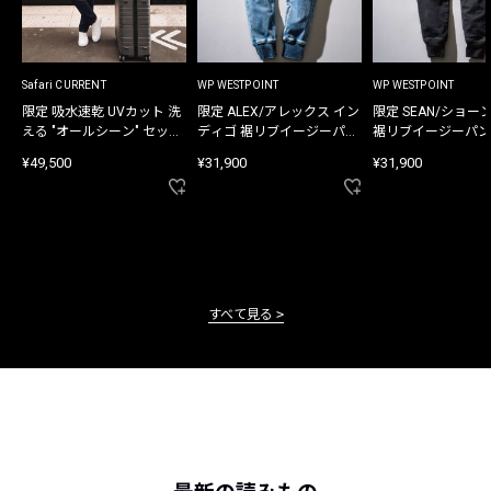
Safari CURRENT
WP WESTPOINT
WP WESTPOINT
限定 吸水速乾 UVカット 洗
限定 ALEX/アレックス イン
限定 SEAN/ショー
える "オールシーン" セット
ディゴ 裾リブイージーパン
裾リブイージーパン
アップ
ツ
¥49,500
¥31,900
¥31,900
すべて見る