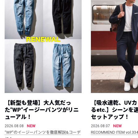
【新型も登場】大人気だっ
【吸水速乾、UV
た”WP”イージーパンツがリニ
るetc.】シーン
ューアル！
セットアップ！
NEW
NEW
2026.08.08
2026.08.07
“WP”のイージーパンツを徹底解説&コーデ
RECOMMEND ITEM vol.33