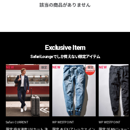
該当の商品がありません
Exclusive Item
Safari Loungeでしか買えない限定アイテム
NEW
NEW
NEW
限定
限定
Safari CURRENT
WP WESTPOINT
WP WESTPOINT
限定 吸水速乾 UVカット 洗
限定 ALEX/アレックス イン
限定 SEAN/ショー