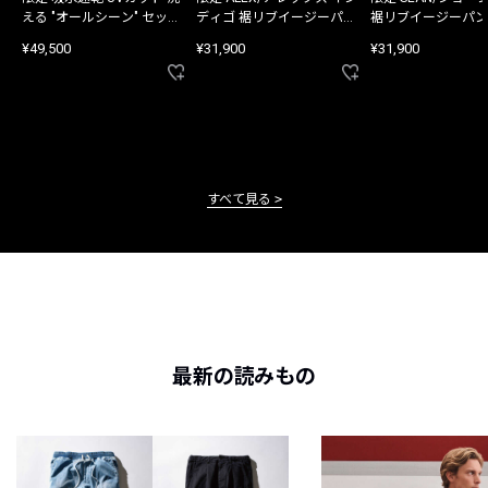
える "オールシーン" セット
ディゴ 裾リブイージーパン
裾リブイージーパン
アップ
ツ
¥49,500
¥31,900
¥31,900
すべて見る
最新の読みもの