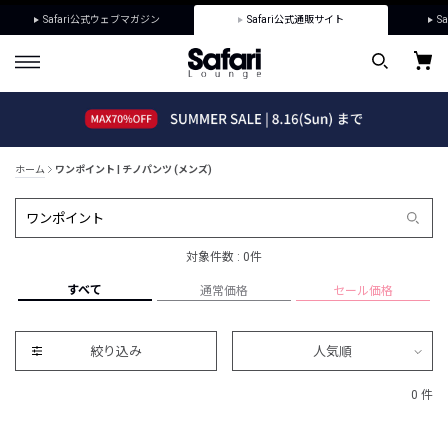
Safari公式ウェブマガジン
Safari公式通販サイト
Sa
ホーム
ワンポイント | チノパンツ (メンズ)
対象件数 : 0件
すべて
通常価格
セール価格
絞り込み
人気順
0 件