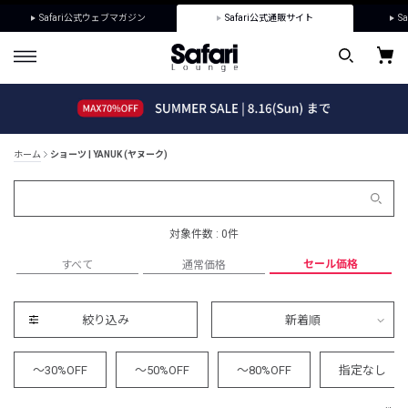
Safari公式ウェブマガジン
Safari公式通販サイト
Sa
ホーム
ショーツ | YANUK (ヤヌーク)
対象件数 : 0件
セール価格
すべて
通常価格
絞り込み
新着順
～30%OFF
～50%OFF
～80%OFF
指定なし