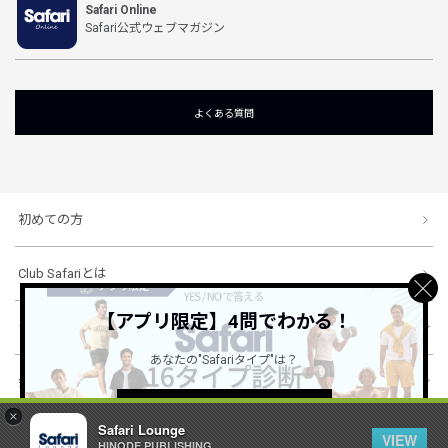
Safari Online
Safari公式ウェブマガジン
よくある質問
初めての方
Club Safariとは
【アプリ限定】4問でわかる！
ショッピングガイド
あなたの"Safariタイプ"は？
会社概要・規約
詳しくはこちら ＞
×
Safari Lounge
VIEW
HINODE PUBLISHING ..
© 1996-2026 HINODE PUBLISHING co., ltd. All Rights Reserved.