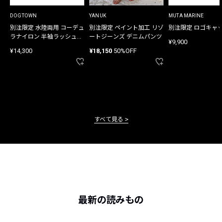
DOGTOWN
YANUK
MUTA MARINE
別注限定 水陸両用 コーデュ
別注限定 ペイント加工 リゾ
別注限定 ロゴキャ
ラナイロン 半袖ラッシュガ
ートジーンズ デニムパンツ
¥9,900
ード
¥14,300
¥18,150
50%OFF
すべて見る
最新の読みもの