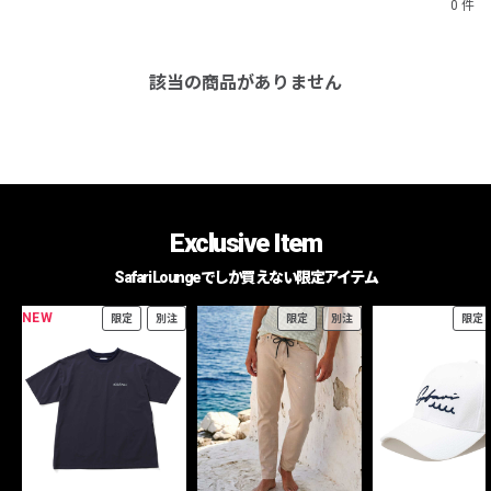
0 件
該当の商品がありません
Exclusive Item
Safari Loungeでしか買えない限定アイテム
NEW
限定
別注
限定
別注
限定