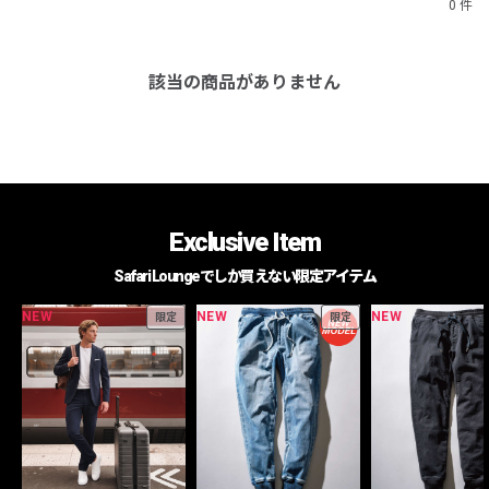
0 件
該当の商品がありません
Exclusive Item
Safari Loungeでしか買えない限定アイテム
NEW
NEW
NEW
限定
限定