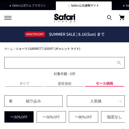
Safari公式ウェブマガジン
Safari公式通販サイト
Sa
ホーム
ショーツ | GARRETT LEIGHT (ギャレット ライト)
対象件数 : 0件
セール価格
すべて
通常価格
絞り込み
人気順
～30%OFF
～50%OFF
～80%OFF
指定なし