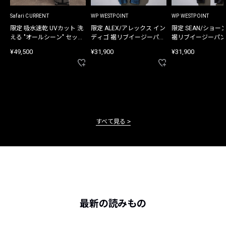
Safari CURRENT
WP WESTPOINT
WP WESTPOINT
限定 吸水速乾 UVカット 洗
限定 ALEX/アレックス イン
限定 SEAN/ショー
える "オールシーン" セット
ディゴ 裾リブイージーパン
裾リブイージーパン
アップ
ツ
¥49,500
¥31,900
¥31,900
すべて見る
最新の読みもの