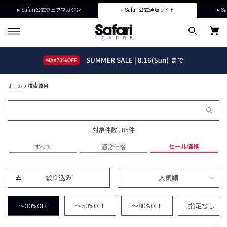
Safari公式ウェブマガジン
Safari公式通販サイト
Sa
ホーム
検索結果
対象件数 : 85件
セール価格
すべて
通常価格
絞り込み
人気順
～30%OFF
～50%OFF
～80%OFF
指定なし