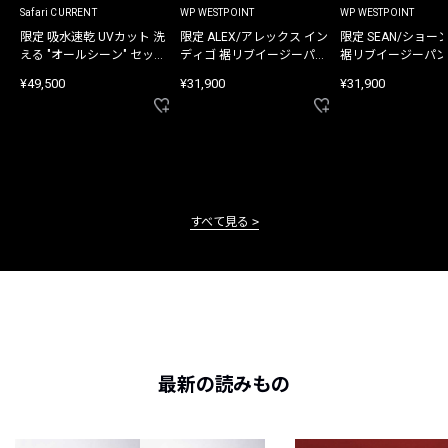
Safari CURRENT
WP WESTPOINT
WP WESTPOINT
限定 吸水速乾 UVカット 洗
限定 ALEX/アレックス イン
限定 SEAN/ショー
える "オールシーン" セット
ディゴ 裾リブイージーパン
裾リブイージーパン
アップ
ツ
¥49,500
¥31,900
¥31,900
すべて見る
最新の読みもの