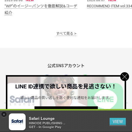
2026.08.08
2026.08.07
“WP”のイージーパンツを徹底解説&コーデ
RECOMMEND ITEM vol.33
紹介
すべて見る
公式SNSアカウント
LINE ID連携で欲しい商品を見逃さない！
欲しい商品の買い逃しを防ぐ便利な通知をお届けします。
詳しくはこちら ＞
Safari Lounge アプリ
×
Safari Lounge
限定の機能もあるアプリでサクサクお買い物
VIEW
HINODE PUBLISHING ..
GET - In Google Play