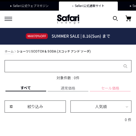
Safari公式ウェブマガジン
Safari公式通販サイト
Sa
ホーム
ショーツ | SCOTCH & SODA (スコッチ アンド ソーダ)
対象件数 : 0件
すべて
通常価格
セール価格
絞り込み
人気順
0 件