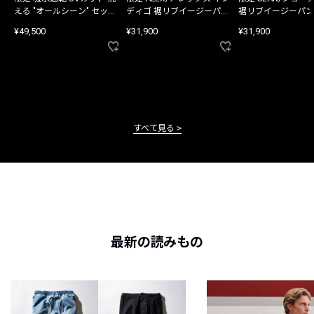
える "オールシーン" セット
ディゴ 裾リブイージーパン
裾リブイージーパン
アップ
ツ
¥49,500
¥31,900
¥31,900
すべて見る
最新の読みもの