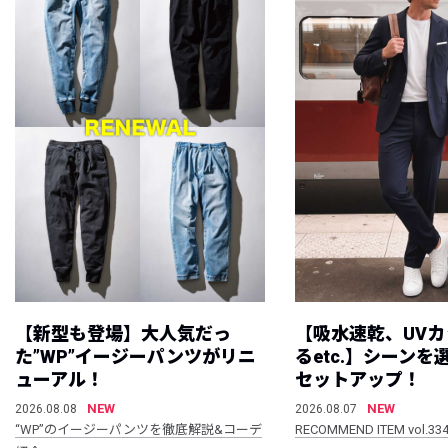
【新型も登場】大人気だっ
【吸水速乾、UV
た”WP”イージーパンツがリニ
るetc.】シーン
ューアル！
セットアップ！
NEW
NEW
2026.08.08
2026.08.07
“WP”のイージーパンツを徹底解説&コーデ
RECOMMEND ITEM vol.33