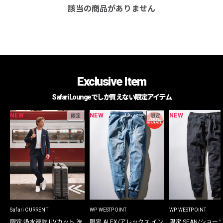
該当の商品がありません
Exclusive Item
Safari Loungeでしか買えない限定アイテム
NEW
NEW
NEW
限定
限定
Safari CURRENT
WP WESTPOINT
WP WESTPOINT
限定 吸水速乾 UVカット 洗
限定 ALEX/アレックス イン
限定 SEAN/ショー