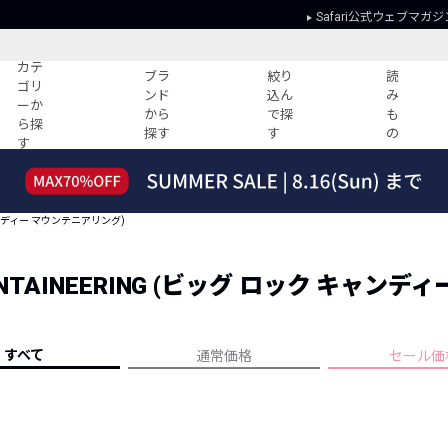
Safari公式ウェブマガジ
カテ
ブラ
絞り
読
ゴリ
ンド
込ん
み
ーか
から
で探
も
ら探
探す
す
の
す
読みもの
ガイド
ー
すべての記事
ショッピング
 キャンディー マウンテニアリング)
2026年のイチオシTシャツ！
初めての方
“WP”のイージーパンツを徹底解説&コ
Club Safari
ーデ紹介
 MOUNTAINEERING (ビッグ ロック キャ
よくある質問
HOTなコーデ TOP20
会社概要
ディネート
新ブランドご紹介！
会員利用規約
すべて
通常価格
セール価
人気記事ランキング
プライバシー
バイヤーズ レコメンド
特定商取引に
今週の別注アイテム
ウィークリーコーデ