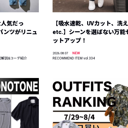
大人気だっ
【吸水速乾、UVカット、洗
ーパンツがリニュ
etc.】シーンを選ばない万能
ットアップ！
NEW
2026.08.07
底解説&コーデ紹介
RECOMMEND ITEM vol.334