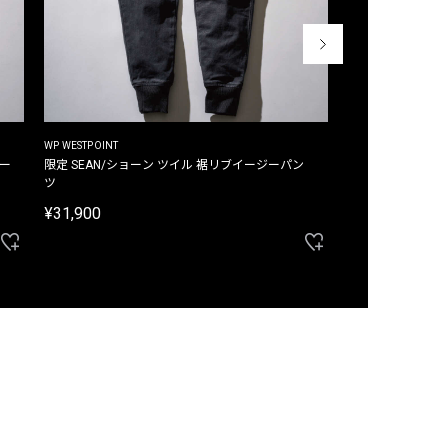
WP WESTPOINT
WP WESTPOINT
ジー
限定 SEAN/ショーン ツイル 裾リブイージーパン
限定 DAVID/デイヴィッド インデ
ツ
イージーパンツ
¥31,900
¥33,000