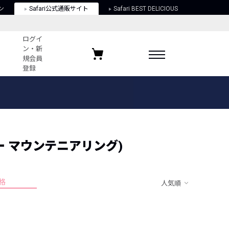
ン
Safari公式通販サイト
Safari BEST DELICIOUS
ログイ
ン・新
規会員
登録
ログイン・新規会員登録
お気に入りアイテム
ガイド
お気に入りブランド
お気に入り記事
最近チェックしたアイテム
ンディー マウンテニアリング)
格
人気順
ポリシー
関する法律