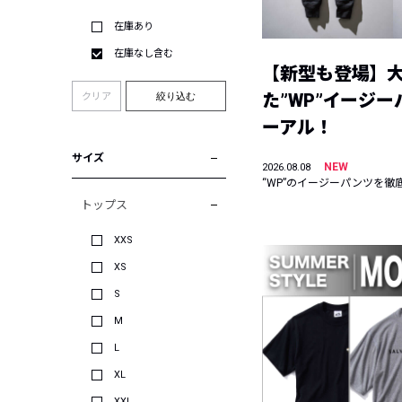
在庫あり
在庫なし含む
【新型も登場】
た”WP”イージ
クリア
絞り込む
ーアル！
サイズ
NEW
2026.08.08
“WP”のイージーパンツを徹
トップス
XXS
XS
S
M
L
XL
XXL