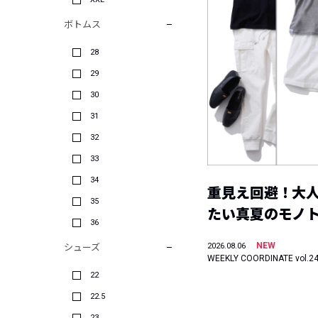
ボトムス
28
29
30
31
32
33
34
重見え回避！大
35
たい真夏のモノ
36
NEW
2026.08.06
シューズ
WEEKLY COORDINATE vol.2
22
22.5
23