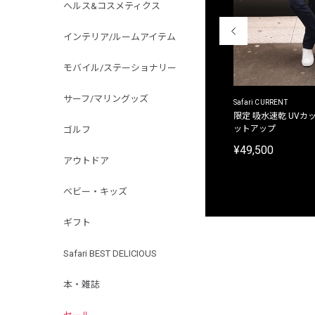
ヘルス&コスメティクス
インテリア/ルームアイテム
モバイル/ステーショナリー
サーフ/マリングッズ
ACANTHUS
Safari CURRENT
別注限定 フード付き チェックシャツジャケット
限定 吸水速乾 UVカッ
ットアップ
ゴルフ
¥31,900
¥49,500
アウトドア
ベビー・キッズ
ギフト
Safari BEST DELICIOUS
本・雑誌