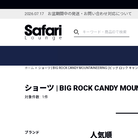
2026.07.17 お盆期間中の発送・お問い合わせ対応について
アイテム
スペシャル
カテゴリーから探す
スペシャルフィーチャ
ホーム
ショーツ | BIG ROCK CANDY MOUNTAINEERING (ビッグ ロック
ブランドから探す
特集記事
絞り込んで探す
ショーツ | BIG ROCK CANDY
新着アイテム
コーディネート
編集部のおすすめアイテム
対象件数 :
1
件
編集部のおすすめコー
ランキング
雑誌・カタログ掲載アイテム
セール
ブランド
人気順