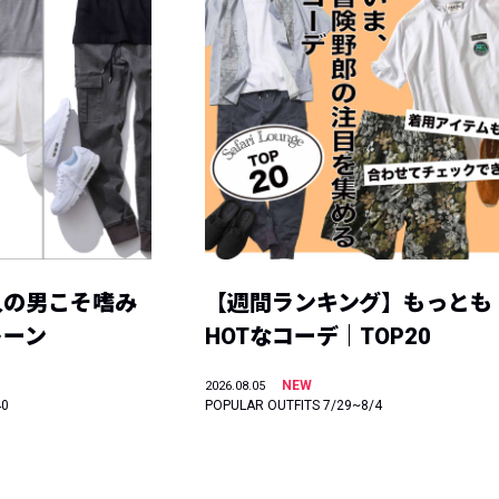
人の男こそ嗜み
【週間ランキング】もっとも
トーン
HOTなコーデ｜TOP20
NEW
2026.08.05
40
POPULAR OUTFITS 7/29~8/4