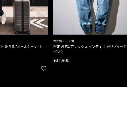
WP WESTPOINT
ト 洗える "オールシーン" セ
限定 ALEX/アレックス インディゴ 裾リブイー
パンツ
¥31,900