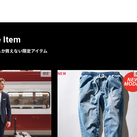
e Item
geでしか買えない限定アイテム
NEW
限定