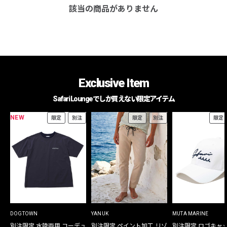
該当の商品がありません
Exclusive Item
Safari Loungeでしか買えない限定アイテム
NEW
限定
別注
限定
別注
限定
DOGTOWN
YANUK
MUTA MARINE
別注限定 水陸両用 コーデュ
別注限定 ペイント加工 リゾ
別注限定 ロゴキャ