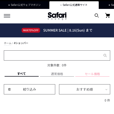
Safari公式ウェブマガジン
Safari公式通販サイト
Sa
ホーム
#ショッパー
対象件数 : 0件
すべて
通常価格
セール価格
絞り込み
おすすめ順
0 件