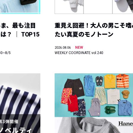
いま、最も注目
重見え回避！大人の男こそ嗜
？ ｜ TOP15
たい真夏のモノトーン
NEW
2026.08.06
30~8/5
WEEKLY COORDINATE vol.240