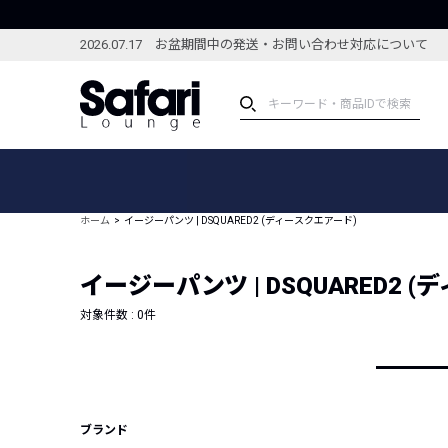
2026.07.17 お盆期間中の発送・お問い合わせ対応について
アイテム
スペシャル
カテゴリーから探す
スペシャルフィーチャ
ホーム
イージーパンツ | DSQUARED2 (ディースクエアード)
ブランドから探す
特集記事
絞り込んで探す
イージーパンツ | DSQUARED2 
新着アイテム
コーディネート
編集部のおすすめアイテム
対象件数 :
0
件
編集部のおすすめコー
ランキング
雑誌・カタログ掲載アイテム
セール
ブランド