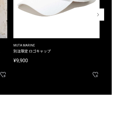
MUTA MARINE
CROSSLEY
ム
別注限定 ロゴキャップ
別注限定 ノースリ
¥9,900
¥8,580
40%OFF