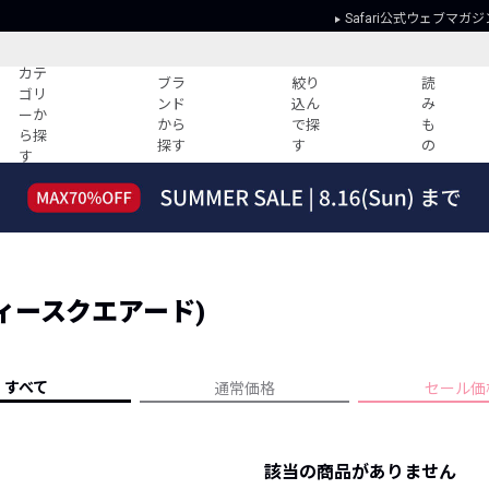
Safari公式ウェブマガジ
カテ
ブラ
絞り
読
ゴリ
ンド
込ん
み
ーか
から
で探
も
ら探
探す
す
の
す
読みもの
ガイド
ー
すべての記事
ショッピング
2026年のイチオシTシャツ！
初めての方
“WP”のイージーパンツを徹底解説&コ
Club Safari
ーデ紹介
(ディースクエアード)
よくある質問
HOTなコーデ TOP20
会社概要
ディネート
新ブランドご紹介！
会員利用規約
すべて
通常価格
セール価
人気記事ランキング
プライバシー
バイヤーズ レコメンド
特定商取引に
今週の別注アイテム
該当の商品がありません
ウィークリーコーデ