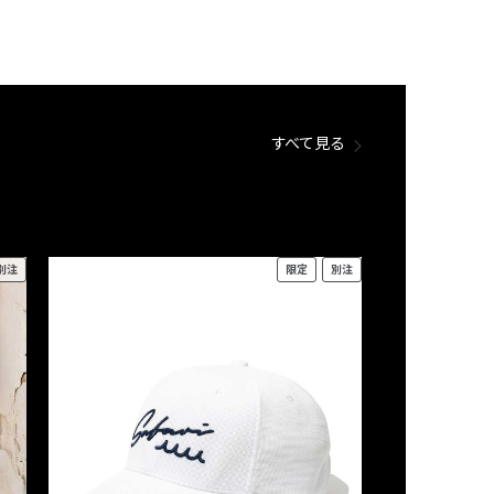
すべて見る
別注
限定
別注