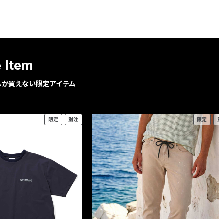
レコメンドアイテム
ピックアップアイテム
フォーカスブランド
セールおすすめアイテム
e Item
人気アイテム TOP 15
geでしか買えない限定アイテム
限定
別注
限定