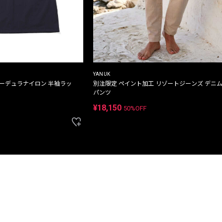
YANUK
コーデュラナイロン 半袖ラッ
別注限定 ペイント加工 リゾートジーンズ デニ
パンツ
¥18,150
50%OFF