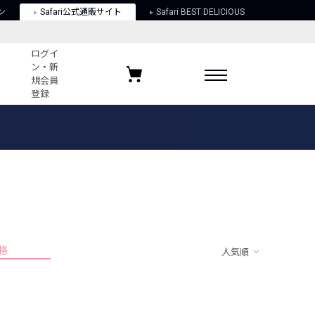
ン
Safari公式通販サイト
Safari BEST DELICIOUS
ログイ
ン・新
規会員
登録
ログイン・新規会員登録
お気に入りアイテム
ガイド
お気に入りブランド
お気に入り記事
最近チェックしたアイテム
格
人気順
ポリシー
関する法律