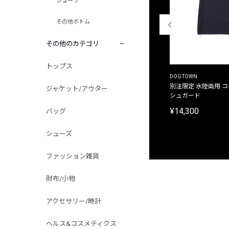
ショーツ
その他ボトム
その他のカテゴリ
トップス
THE DUFFER OF ST.GEORGE
DOGTOWN
別注限定 ピグメントダイ バックプリント サーフ
別注限定 水陸両用 
ジャケット/アウター
プリントTシャツ
シュガード
¥9,900
¥14,300
バッグ
シューズ
ファッション雑貨
財布/小物
アクセサリー/時計
ヘルス&コスメティクス