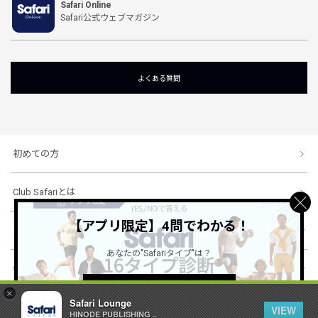
Safari Online
Safari公式ウェブマガジン
よくある質問
初めての方
Club Safariとは
【アプリ限定】4問でわかる！
ショッピングガイド
あなたの"Safariタイプ"は？
会社概要・規約
詳しくはこちら ＞
×
Safari Lounge
VIEW
HINODE PUBLISHING ..
© 1996-2026 HINODE PUBLISHING co., ltd. All Rights Reserved.