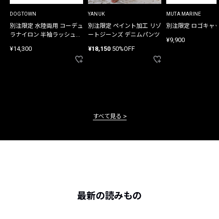
DOGTOWN
YANUK
MUTA MARINE
別注限定 水陸両用 コーデュ
別注限定 ペイント加工 リゾ
別注限定 ロゴキャ
ラナイロン 半袖ラッシュガ
ートジーンズ デニムパンツ
¥9,900
ード
¥14,300
¥18,150
50%OFF
すべて見る
最新の読みもの