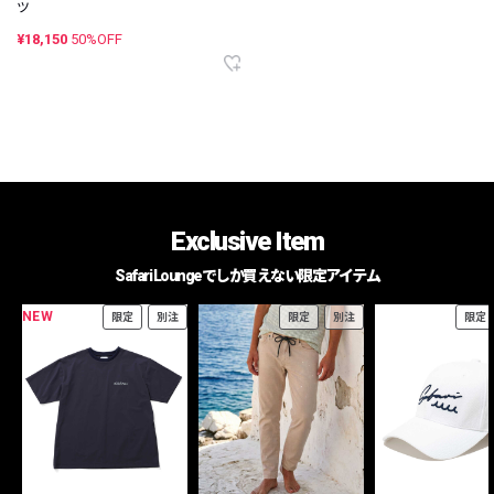
ツ
¥18,150
50%OFF
Exclusive Item
Safari Loungeでしか買えない限定アイテム
NEW
限定
別注
限定
別注
限定