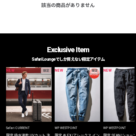
該当の商品がありません
Exclusive Item
Safari Loungeでしか買えない限定アイテム
NEW
NEW
NEW
限定
限定
Safari CURRENT
WP WESTPOINT
WP WESTPOINT
限定 吸水速乾 UVカット 洗
限定 ALEX/アレックス イン
限定 SEAN/ショー