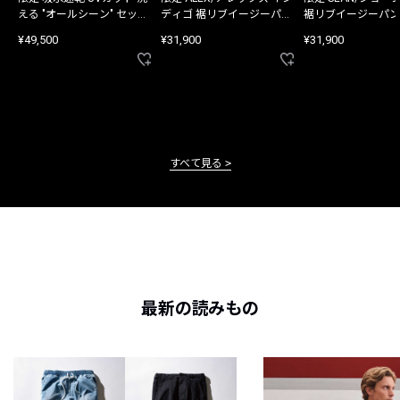
える "オールシーン" セット
ディゴ 裾リブイージーパン
裾リブイージーパン
アップ
ツ
¥49,500
¥31,900
¥31,900
すべて見る
最新の読みもの