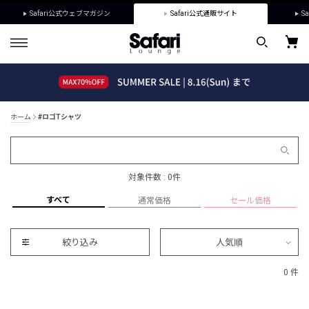
Safari公式ウェブマガジン
Safari公式通販サイト
Sa
ホーム
#ロゴTシャツ
対象件数 : 0件
すべて
通常価格
セール価格
絞り込み
人気順
0 件