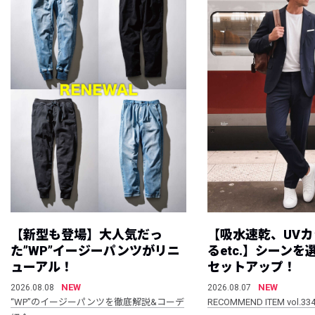
【新型も登場】大人気だっ
【吸水速乾、UV
た”WP”イージーパンツがリニ
るetc.】シーン
ューアル！
セットアップ！
NEW
NEW
2026.08.08
2026.08.07
“WP”のイージーパンツを徹底解説&コーデ
RECOMMEND ITEM vol.33