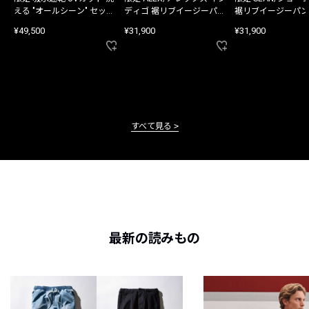
える "オールシーン" セット
ディゴ 裾リブイージーパン
裾リブイージーパン
アップ
ツ
¥49,500
¥31,900
¥31,900
すべて見る
最新の読みもの