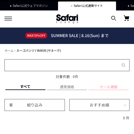
Safari公式ウェブマガジン
Safari公式通販サイト
Sa
ホーム
カーゴパンツ | YANUK (ヤヌーク)
対象件数 : 0件
すべて
通常価格
セール価格
絞り込み
おすすめ順
0 件