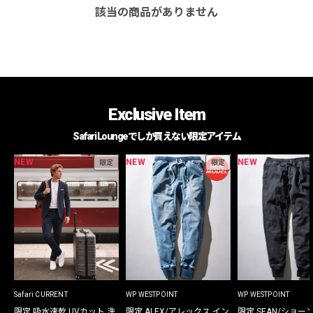
該当の商品がありません
Exclusive Item
Safari Loungeでしか買えない限定アイテム
NEW
NEW
NEW
限定
限定
Safari CURRENT
WP WESTPOINT
WP WESTPOINT
限定 吸水速乾 UVカット 洗
限定 ALEX/アレックス イン
限定 SEAN/ショー