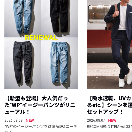
【新型も登場】大人気だっ
【吸水速乾、UV
た”WP”イージーパンツがリニ
るetc.】シーン
ューアル！
セットアップ！
NEW
NEW
2026.08.08
2026.08.07
“WP”のイージーパンツを徹底解説&コーデ
RECOMMEND ITEM vol.33