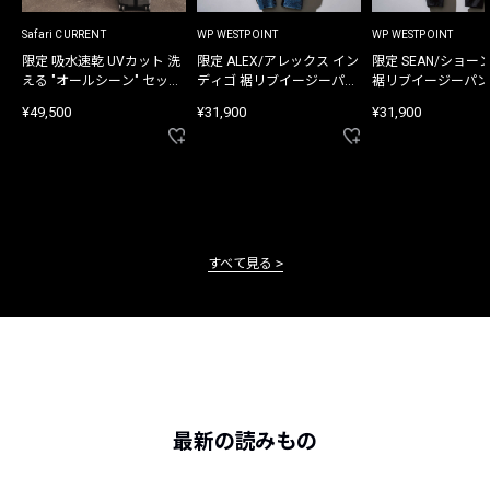
Safari CURRENT
WP WESTPOINT
WP WESTPOINT
限定 吸水速乾 UVカット 洗
限定 ALEX/アレックス イン
限定 SEAN/ショー
える "オールシーン" セット
ディゴ 裾リブイージーパン
裾リブイージーパン
アップ
ツ
¥49,500
¥31,900
¥31,900
すべて見る
最新の読みもの