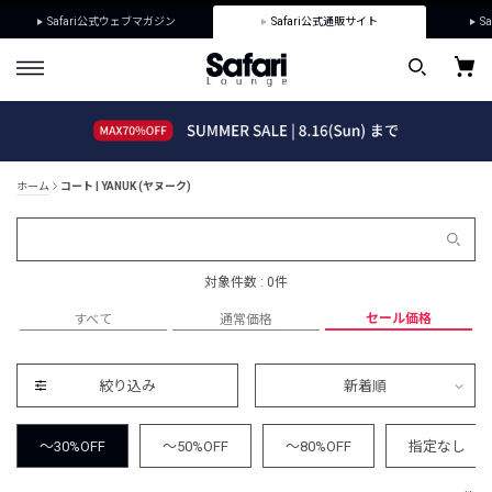
Safari公式ウェブマガジン
Safari公式通販サイト
Sa
ホーム
コート | YANUK (ヤヌーク)
対象件数 : 0件
セール価格
すべて
通常価格
絞り込み
新着順
～30%OFF
～50%OFF
～80%OFF
指定なし