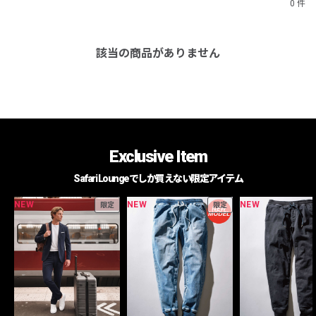
0 件
該当の商品がありません
Exclusive Item
Safari Loungeでしか買えない限定アイテム
NEW
NEW
NEW
限定
限定