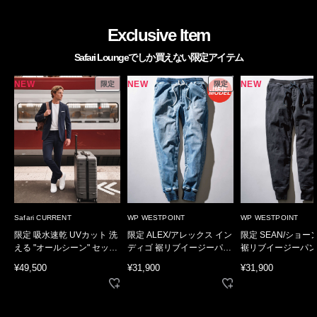
Exclusive Item
Safari Loungeでしか買えない限定アイテム
NEW
NEW
NEW
限定
限定
Safari CURRENT
WP WESTPOINT
WP WESTPOINT
限定 吸水速乾 UVカット 洗
限定 ALEX/アレックス イン
限定 SEAN/ショー
える "オールシーン" セット
ディゴ 裾リブイージーパン
裾リブイージーパン
アップ
ツ
¥49,500
¥31,900
¥31,900