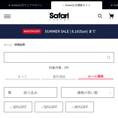
Safari公式ウェブマガジン
Safari公式通販サイト
Sa
ホーム
検索結果
対象件数 : 3件
セール価格
すべて
通常価格
絞り込み
価格の安い順
～30%OFF
～50%OFF
～80%OFF