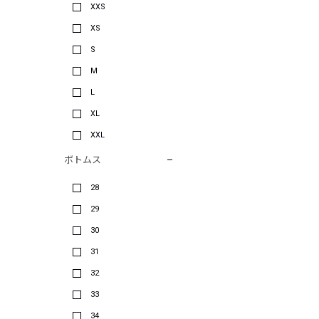
XXS
XS
S
M
L
XL
XXL
ボトムス
28
29
30
31
32
33
34