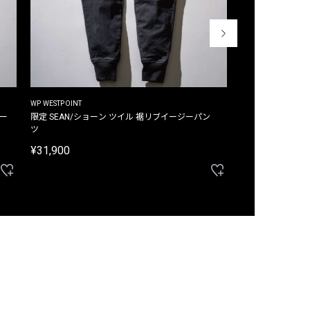
WP WESTPOINT
WP WESTPOINT
ジー
限定 SEAN/ショーン ツイル 裾リブイージーパン
限定 DAVID/デイヴィッド インデ
ツ
イージーパンツ
¥31,900
¥33,000