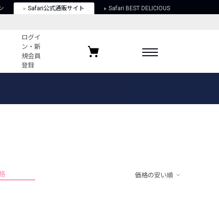
ン
Safari公式通販サイト
Safari BEST DELICIOUS
ログイ
ン・新
規会員
登録
ログイン・新規会員登録
お気に入りアイテム
ガイド
お気に入りブランド
お気に入り記事
最近チェックしたアイテム
格
価格の安い順
ポリシー
関する法律