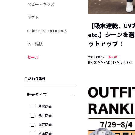
ベビー・キッズ
ギフト
【吸水速乾、UV
Safari BEST DELICIOUS
etc.】シーンを
ットアップ！
本・雑誌
セール
NEW
2026.08.07
RECOMMEND ITEM vol.334
こだわり条件
販売タイプ
通常商品
先行商品
限定商品
別注商品