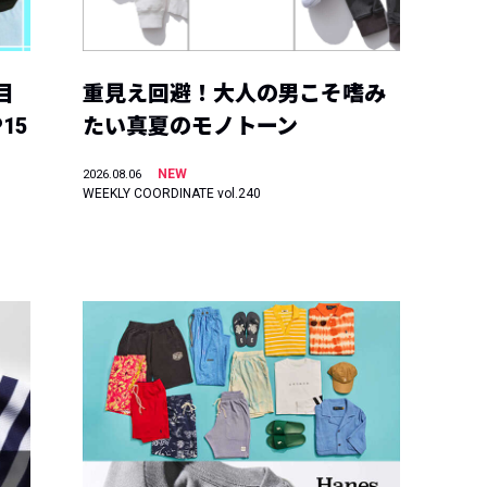
目
重見え回避！大人の男こそ嗜み
15
たい真夏のモノトーン
NEW
2026.08.06
WEEKLY COORDINATE vol.240