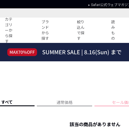
Safari公式ウェブマガジ
カテ
ブラ
絞り
読
ゴリ
ンド
込ん
み
ーか
から
で探
も
ら探
探す
す
の
す
読みもの
ガイド
ー
すべての記事
ショッピング
2026年のイチオシTシャツ！
初めての方
“WP”のイージーパンツを徹底解説&コ
Club Safari
ーデ紹介
よくある質問
HOTなコーデ TOP20
会社概要
ディネート
新ブランドご紹介！
会員利用規約
すべて
通常価格
セール価
人気記事ランキング
プライバシー
バイヤーズ レコメンド
特定商取引に
今週の別注アイテム
該当の商品がありません
ウィークリーコーデ