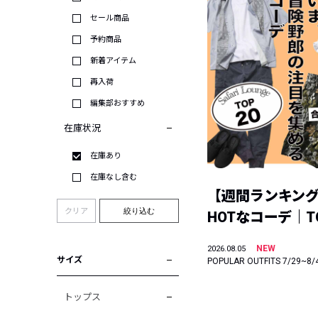
セール商品
予約商品
新着アイテム
再入荷
編集部おすすめ
在庫状況
在庫あり
在庫なし含む
【週間ランキン
クリア
絞り込む
HOTなコーデ｜TO
NEW
2026.08.05
サイズ
POPULAR OUTFITS 7/29~8/
トップス