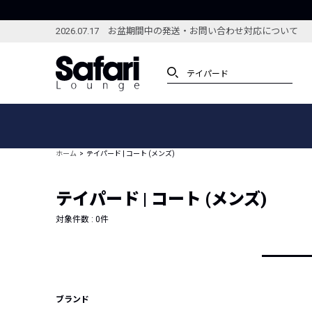
2026.07.17 お盆期間中の発送・お問い合わせ対応について
アイテム
スペシャル
カテゴリーから探す
スペシャルフィーチャ
ホーム
テイパード | コート (メンズ)
ブランドから探す
特集記事
絞り込んで探す
テイパード | コート (メンズ)
新着アイテム
コーディネート
編集部のおすすめアイテム
対象件数 :
0
件
編集部のおすすめコー
ランキング
雑誌・カタログ掲載アイテム
セール
ブランド