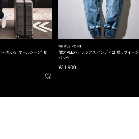
WP WESTPOINT
ト 洗える "オールシーン" セ
限定 ALEX/アレックス インディゴ 裾リブイー
パンツ
¥31,900