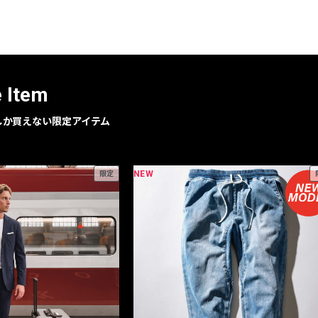
レコメンドアイテム
ピックアップアイテム
フォーカスブランド
セールおすすめアイテム
e Item
人気アイテム TOP 15
geでしか買えない限定アイテム
NEW
限定