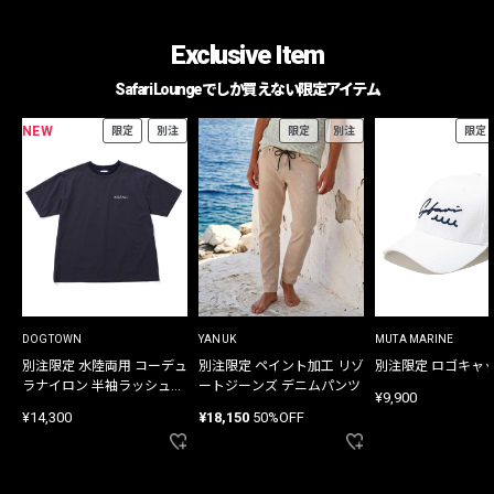
Exclusive Item
Safari Loungeでしか買えない限定アイテム
NEW
限定
別注
限定
別注
限定
DOGTOWN
YANUK
MUTA MARINE
別注限定 水陸両用 コーデュ
別注限定 ペイント加工 リゾ
別注限定 ロゴキャ
ラナイロン 半袖ラッシュガ
ートジーンズ デニムパンツ
¥9,900
ード
¥14,300
¥18,150
50%OFF