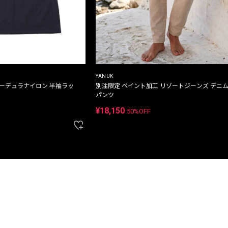
YANUK
コーデュラナイロン 半袖ラッ
別注限定 ペイント加工 リゾートジーンズ デニ
パンツ
¥18,150
50%OFF