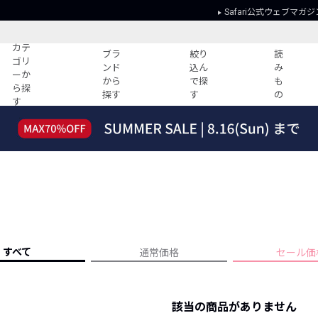
Safari公式ウェブマガジ
カテ
ブラ
絞り
読
ゴリ
ンド
込ん
み
ーか
から
で探
も
ら探
探す
す
の
す
読みもの
ガイド
ー
すべての記事
ショッピング
2026年のイチオシTシャツ！
初めての方
“WP”のイージーパンツを徹底解説&コ
Club Safari
ーデ紹介
よくある質問
HOTなコーデ TOP20
会社概要
ディネート
新ブランドご紹介！
会員利用規約
すべて
通常価格
セール価
人気記事ランキング
プライバシー
バイヤーズ レコメンド
特定商取引に
今週の別注アイテム
該当の商品がありません
ウィークリーコーデ