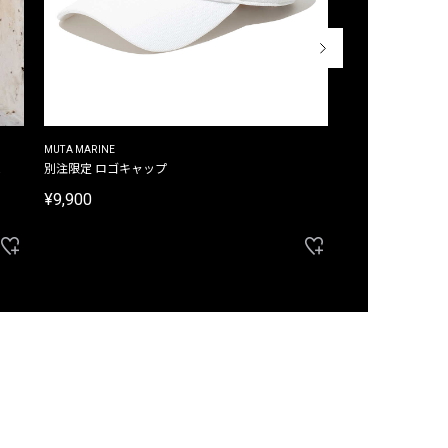
MUTA MARINE
CROSSLEY
ム
別注限定 ロゴキャップ
別注限定 ノースリ
¥9,900
¥8,580
40%OFF