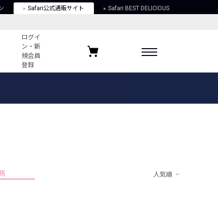
ン
Safari公式通販サイト
Safari BEST DELICIOUS
ログイ
ン・新
規会員
登録
ログイン・新規会員登録
お気に入りアイテム
ガイド
お気に入りブランド
お気に入り記事
最近チェックしたアイテム
格
人気順
ポリシー
関する法律