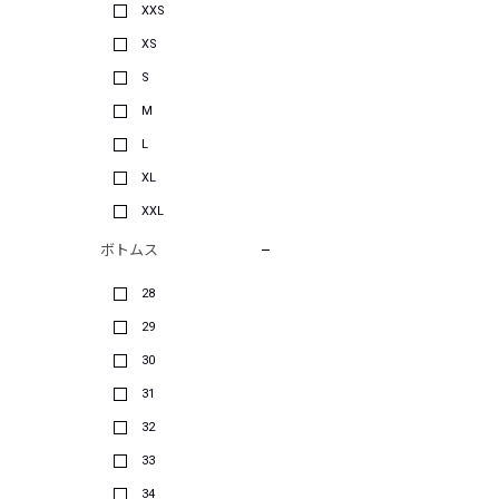
XXS
XS
S
M
L
XL
XXL
ボトムス
28
29
30
31
32
33
34