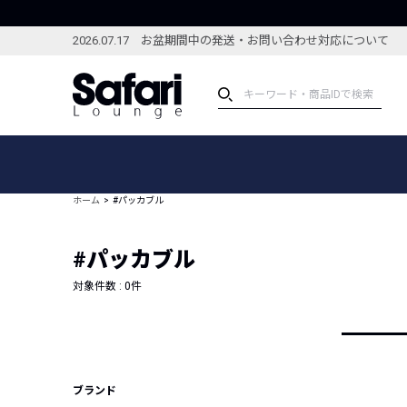
2026.07.17 お盆期間中の発送・お問い合わせ対応について
アイテム
スペシャル
カテゴリーから探す
スペシャルフィーチャ
ホーム
#パッカブル
ブランドから探す
特集記事
絞り込んで探す
#パッカブル
新着アイテム
コーディネート
編集部のおすすめアイテム
対象件数 :
0
件
編集部のおすすめコー
ランキング
雑誌・カタログ掲載アイテム
セール
ブランド