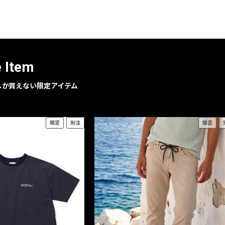
レコメンドアイテム
ピックアップアイテム
フォーカスブランド
セールおすすめアイテム
e Item
人気アイテム TOP 15
geでしか買えない限定アイテム
限定
別注
限定