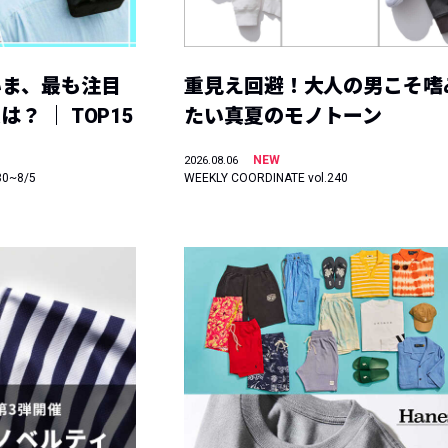
いま、最も注目
重見え回避！大人の男こそ嗜
？ ｜ TOP15
たい真夏のモノトーン
NEW
2026.08.06
30~8/5
WEEKLY COORDINATE vol.240