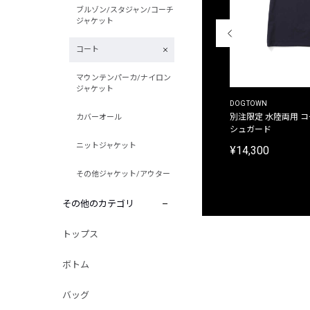
ブルゾン/スタジャン/コーチ
ジャケット
コート
マウンテンパーカ/ナイロン
ジャケット
THE DUFFER OF ST.GEORGE
DOGTOWN
別注限定 ピグメントダイ バックプリント サーフ
別注限定 水陸両用 
カバーオール
プリントTシャツ
シュガード
ニットジャケット
¥9,900
¥14,300
その他ジャケット/アウター
その他のカテゴリ
トップス
ボトム
バッグ