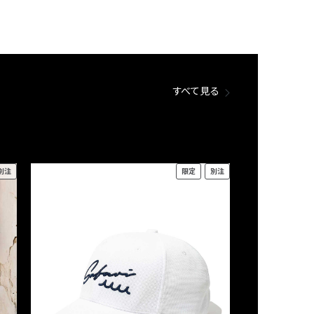
すべて見る
別注
限定
別注